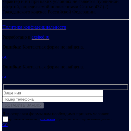
характер и ни при каких условиях не является публичной
офертой, определяемой положениями Статьи 437 (2)
Гражданского кодекса Российской Федерации.
Политика конфиденциальности
Разработано в
exsited.ru
Ошибка:
Контактная форма не найдена.
GO
Ошибка:
Контактная форма не найдена.
GO
Для отправки формы вам необходимо принять условия:
прочитал и согласен с
условиями
обработки своих персональных данных
GO