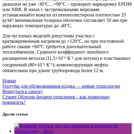
диапазон не уже -30°C…+90°C – проверьте маркировку EPDM
или NBR. В зонах с экстремальными морозами
устанавливайте кожухи из пенополистирола плотностью 35
кг/м³: минимальная толщина оболочки составляет 50 мм при
наружных температурах до -40°C.
Для чугунных моделей допустимы участки с
кратковременным нагревом до +120°C, но при постоянной
работе свыше +60°С требуется дополнительный
теплообменник. Сравните коэффициент линейного
расширения металла (11,5×10⁻⁶ К⁻¹ для латуни) и пластиковых
соединений (80×10⁻⁶ К⁻¹): компенсирующие муфты
обязательны при длине трубопровода более 12 м.
Новые
Геотубы для обезвоживания осадка — новые технологии
Вернуться к списку
Старее
Облезли батареи отопления – как правильно
покрасить?
Другие статьи