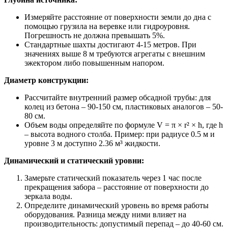
Измеряйте расстояние от поверхности земли до дна с
помощью грузила на веревке или гидроуровня.
Погрешность не должна превышать 5%.
Стандартные шахты достигают 4-15 метров. При
значениях выше 8 м требуются агрегаты с внешним
эжектором либо повышенным напором.
Диаметр конструкции:
Рассчитайте внутренний размер обсадной трубы: для
колец из бетона – 90-150 см, пластиковых аналогов – 50-
80 см.
Объем воды определяйте по формуле V = π × r² × h, где h
– высота водного столба. Пример: при радиусе 0.5 м и
уровне 3 м доступно 2.36 м³ жидкости.
Динамический и статический уровни:
Замерьте статический показатель через 1 час после
прекращения забора – расстояние от поверхности до
зеркала воды.
Определите динамический уровень во время работы
оборудования. Разница между ними влияет на
производительность: допустимый перепад – до 40-60 см.