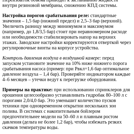
внутри резиновой мембраны, снижению КПД системы.
Настройка порогов срабатывания реле:
стандартные
значения – 1,5 бар (нижний предел) и 2,5–3 бар (верхний).
Увеличить разницу между минимумом и максимумом
(например, до 1,8/3,5 бар) стоит при неравномерном расходе
или необходимости стабилизировать напор на верхних
этажах. Заводские настройки корректируются отверткой через
регулировочные винты на корпусе устройства.
Контроль давления воздуха в воздушной камере:
перед
запуском установите значение на 10% ниже нижнего порога
срабатывания насоса (пример: при Pвкл=1,6 бар оптимальное
давление воздуха – 1,4 бар). Проверяйте индикатором каждые
4–6 месяцев – утечки ведут к перегрузке оборудования.
Примеры на практике:
при использовании спринклеров для
орошения целесообразно устанавливать гидробак 80–100 л с
порогами 2,0/4,0 бар. Это уменьшит количество пусков
техники при одновременном открытии нескольких зон
полива. В системах с накопительным бойлером
предпочтительнее модели на 50–60 л и плавным ростом
давления (дельта не более 1,2 бар), чтобы избежать резких
скачков температуры воды.