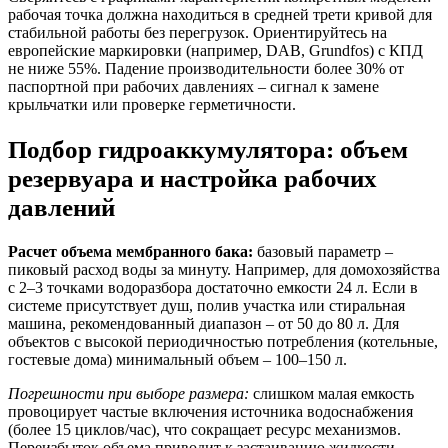
рабочая точка должна находиться в средней трети кривой для
стабильной работы без перегрузок. Ориентируйтесь на
европейские маркировки (например, DAB, Grundfos) с КПД
не ниже 55%. Падение производительности более 30% от
паспортной при рабочих давлениях – сигнал к замене
крыльчатки или проверке герметичности.
Подбор гидроаккумулятора: объем
резервуара и настройка рабочих
давлений
Расчет объема мембранного бака:
базовый параметр –
пиковый расход воды за минуту. Например, для домохозяйства
с 2–3 точками водоразбора достаточно емкости 24 л. Если в
системе присутствует душ, полив участка или стиральная
машина, рекомендованный диапазон – от 50 до 80 л. Для
объектов с высокой периодичностью потребления (котельные,
гостевые дома) минимальный объем – 100–150 л.
Погрешности при выборе размера:
слишком малая емкость
провоцирует частые включения источника водоснабжения
(более 15 циклов/час), что сокращает ресурс механизмов.
Переизбыток объема приводит к застаиванию жидкости