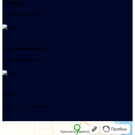
Telegram
+7 (978) 515-999-7
Электронная почта
admin@helpsant.ru
Адрес
Алушта, ул. Багликова