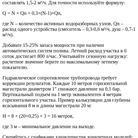
составлять 1,5-2 м³/ч. Для точности используйте формулу:
Q = N × Qn + 0,3×(N-1)×Qn,
где N – количество активных водоразборных узлов, Qn –
расход одного устройства (смеситель – 0,3-0,6 м³/ч, душ – 0,7-1
м³/ч).
Добавьте 15-25% запаса мощности при наличии
автоматических систем полива. Летний расход участка в 6
соток достигает 800 л/час. Учитывайте сезонную нагрузку:
расчетное значение берите по максимальному летнему
показателю.
Гидравлическое сопротивление трубопровода требует
коррекции результатов. Каждые 10 метров горизонтальной
магистрали диаметром 1″ снижают давление на 0,1 бар.
Вертикальный подъем на 1 метр эквивалентен 4 метрам
горизонтального участка. Пример калькуляции для глубины
всасывания 8 м и длины магистрали 20 м:
H = 8 + (20×0,25) + 3 = 16 метров,
где 3 м – минимальное давление на выходе.
Сверяйтесь с графиками характеристик конкретных моделей: