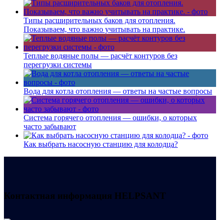
Типы расширительных баков для отопления.
Показываем, что важно учитывать на практике.
Теплые водяные полы — расчёт контуров без
перегрузки системы
Вода для котла отопления — ответы на частые вопросы
Система горячего отопления — ошибки, о которых
часто забывают
Как выбрать насосную станцию для колодца?
Контактная информация
HELPSANT