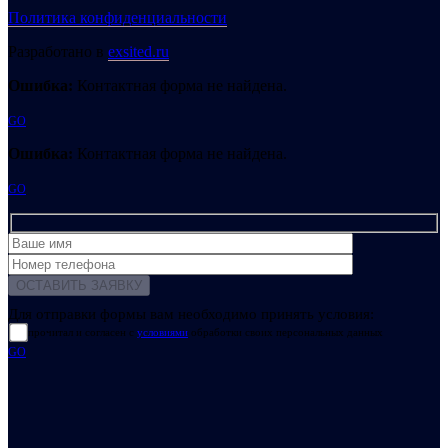
Политика конфиденциальности
Разработано в
exsited.ru
Ошибка:
Контактная форма не найдена.
GO
Ошибка:
Контактная форма не найдена.
GO
Для отправки формы вам необходимо принять условия:
прочитал и согласен с
условиями
обработки своих персональных данных
GO