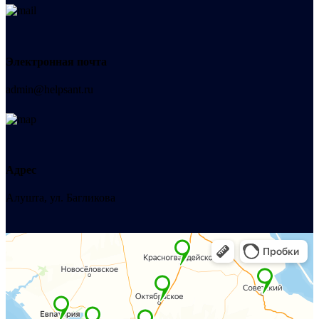
Электронная почта
admin@helpsant.ru
Адрес
Алушта, ул. Багликова