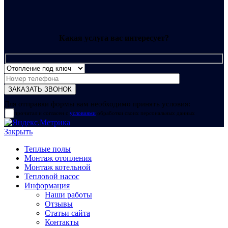
Какая услуга вас интересует?
Для отправки формы вам необходимо принять условия:
прочитал и согласен с
условиями
обработки своих персональных данных
Закрыть
Теплые полы
Монтаж отопления
Монтаж котельной
Тепловой насос
Информация
Наши работы
Отзывы
Статьи сайта
Контакты