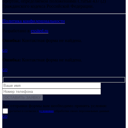
офертой, определяемой положениями Статьи 437 (2)
Гражданского кодекса Российской Федерации.
Политика конфиденциальности
Разработано в
exsited.ru
Ошибка:
Контактная форма не найдена.
GO
Ошибка:
Контактная форма не найдена.
GO
Для отправки формы вам необходимо принять условия:
прочитал и согласен с
условиями
обработки своих персональных данных
GO