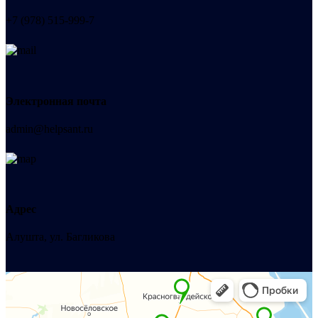
+7 (978) 515-999-7
Электронная почта
admin@helpsant.ru
Адрес
Алушта, ул. Багликова