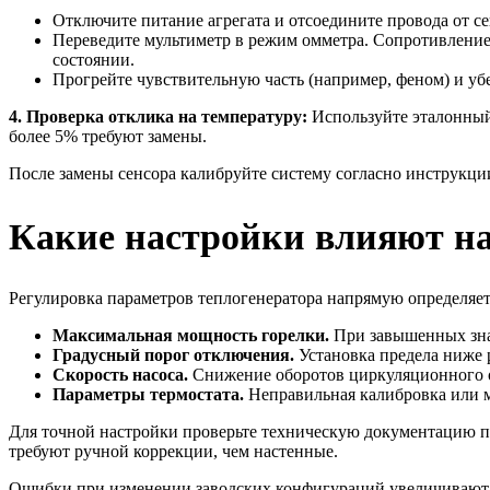
Отключите питание агрегата и отсоедините провода от се
Переведите мультиметр в режим омметра. Сопротивление
состоянии.
Прогрейте чувствительную часть (например, феном) и убе
4. Проверка отклика на температуру:
Используйте эталонный 
более 5% требуют замены.
После замены сенсора калибруйте систему согласно инструкци
Какие настройки влияют на
Регулировка параметров теплогенератора напрямую определяет
Максимальная мощность горелки.
При завышенных знач
Градусный порог отключения.
Установка предела ниже 
Скорость насоса.
Снижение оборотов циркуляционного о
Параметры термостата.
Неправильная калибровка или м
Для точной настройки проверьте техническую документацию 
требуют ручной коррекции, чем настенные.
Ошибки при изменении заводских конфигураций увеличивают н