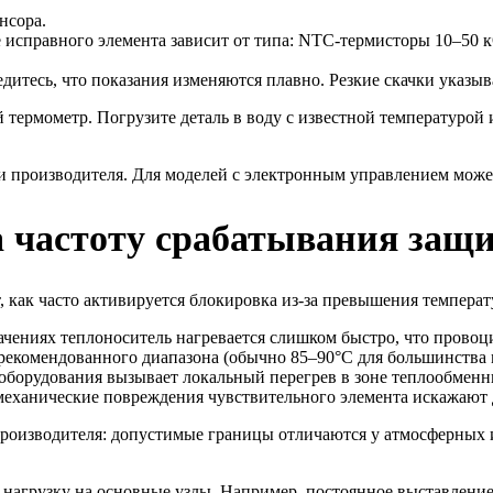
нсора.
 исправного элемента зависит от типа: NTC-термисторы 10–50 к
дитесь, что показания изменяются плавно. Резкие скачки указыв
термометр. Погрузите деталь в воду с известной температурой
и производителя. Для моделей с электронным управлением может
 частоту срабатывания защи
, как часто активируется блокировка из-за превышения темпера
ениях теплоноситель нагревается слишком быстро, что провоц
рекомендованного диапазона (обычно 85–90°C для большинства м
борудования вызывает локальный перегрев в зоне теплообменн
еханические повреждения чувствительного элемента искажают 
производителя: допустимые границы отличаются у атмосферных
агрузку на основные узлы. Например, постоянное выставление