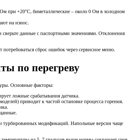
Ом при +20°C, биметаллические – около 0 Ом в холодном
ают на износ.
 и сверьте данные с паспортными значениями. Отклонения
 потребоваться сброс ошибок через сервисное меню.
ты по перегреву
туры. Основные факторы:
ирует ложные срабатывания датчика.
оделей) приводит к частой остановке процесса горения.
ика.
данные.
 и турбированных модификаций. Напольные версии чаще
 температуры на 5–7 градусов выше нормы сокращает срок