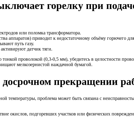
ыключает горелку при подаче
лектродов или поломка трансформатора.
ства аппаратов) приводит к недостаточному объёму горючего для
вают путь газу.
 активируют датчик тяги.
 тонкой проволокой (0,3-0,5 мм), убедитесь в целостности пров
зачищают мелкозернистой наждачной бумагой.
 досрочном прекращении ра
ной температуры, проблема может быть связана с неисправность
ствие окислов, подгоревших участков или физических поврежден