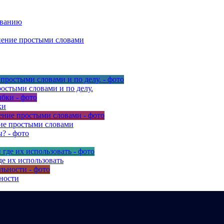
ованию
нение простыми словами
остыми словами и по делу.
ки
ние простыми словами
де их использовать
ьности