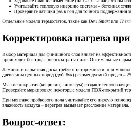
Задавайте плавное изменение (на 1–2°C за час), чтобы изб
Учитывайте тепловую инерцию системы – бетонная стяжк
Проверяйте датчики раз в год для точного поддержания 
Отдельные модели термостатов, такие как
Devi Smart
или
Therm
Корректировка нагрева при
Выбор материала для финишного слоя влияет на эффективность
происходит быстро, а энергозатраты ниже. Оптимальные парам
Ламинат и паркетная доска требуют осторожности: при мощно
древесины ценных пород (дуб, бук) рекомендуемый предел – 25
Мягкие покрытия (ковролин, линолеум) создают теплоизоляцио
Проверяйте маркировку: некоторые модели ПВХ-покрытий тер
При монтаже пробкового пола учитывайте его низкую теплопе
влажность воздуха – перегрев вызывает расслоение материала.
Вопрос-ответ: