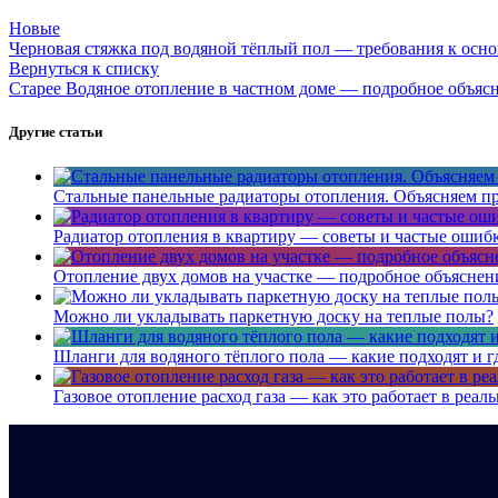
Новые
Черновая стяжка под водяной тёплый пол — требования к осн
Вернуться к списку
Старее
Водяное отопление в частном доме — подробное объяс
Другие статьи
Стальные панельные радиаторы отопления. Объясняем пр
Радиатор отопления в квартиру — советы и частые ошиб
Отопление двух домов на участке — подробное объясне
Можно ли укладывать паркетную доску на теплые полы?
Шланги для водяного тёплого пола — какие подходят и г
Газовое отопление расход газа — как это работает в реал