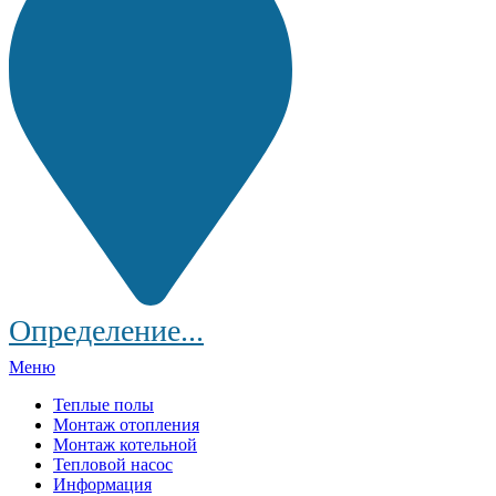
Определение...
Меню
Теплые полы
Монтаж отопления
Монтаж котельной
Тепловой насос
Информация