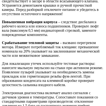
свидетельствует о засоре в области всасывающего клапана.
Устраняется демонтажем крышки и ручной прочисткой
камеры. Перед разборкой отключите питание и убедитесь в
отсутствии остаточного напряжения!
Повышенная вибрация корпуса
– следствие дисбаланса
рабочего колеса или износа подшипников. Проверьте люфт
вала (максимум 0,5 мм) индикаторной стрелкой, замените
поврежденные компоненты.
Срабатывание тепловой защиты
– вызвано перегревом
мотора. Измерьте потребляемый ток клещами: превышение
номинала на 20% указывает на заклинивание механической
части или межвитковое замыкание.
Для локализации утечек используйте тестовые растворы:
нанесите мыльную эмульсию на стыки при активном режиме.
Появление пузырей указывает на необходимость замены
прокладок или герметизации резьбы фум-лентой. При
образовании конденсата на клеммной коробке проверьте
целостность сальника входного кабеля.
Электронная диагностика включает анализ сигналов с
датчиков уровня и температуры. Сопоставьте показания со
стандартными параметрами производителя: отклонение
давления на 1,5 бара от паспортного значения требует