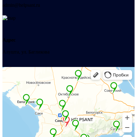
admin@helpsant.ru
Адрес
Алушта, ул. Багликова