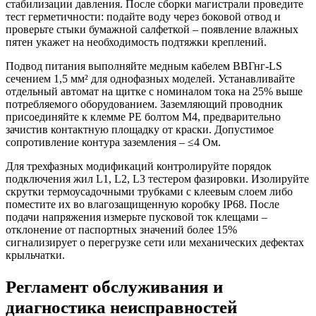
стабилизации давления. После сборки магистрали проведите
тест герметичности: подайте воду через боковой отвод и
проверьте стыки бумажной салфеткой – появление влажных
пятен укажет на необходимость подтяжки креплений.
Подвод питания выполняйте медным кабелем ВВГнг-LS
сечением 1,5 мм² для однофазных моделей. Устанавливайте
отдельный автомат на щитке с номиналом тока на 25% выше
потребляемого оборудованием. Заземляющий проводник
присоединяйте к клемме PE болтом М4, предварительно
зачистив контактную площадку от краски. Допустимое
сопротивление контура заземления – ≤4 Ом.
Для трехфазных модификаций контролируйте порядок
подключения жил L1, L2, L3 тестером фазировки. Изолируйте
скрутки термоусадочными трубками с клеевым слоем либо
поместите их во влагозащищенную коробку IP68. После
подачи напряжения измерьте пусковой ток клещами –
отклонение от паспортных значений более 15%
сигнализирует о перегрузке сети или механических дефектах
крыльчатки.
Регламент обслуживания и
диагностика неисправностей