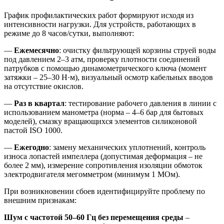
График профилактических работ формируют исходя из
интенсивности нагрузки. Для устройств, работающих в
режиме до 8 часов/сутки, выполняют:
—
Ежемесячно
: очистку фильтрующей корзины струей воды
под давлением 2–3 атм, проверку плотности соединений
патрубков с помощью динамометрического ключа (момент
затяжки – 25–30 Н·м), визуальный осмотр кабельных вводов
на отсутствие окислов.
—
Раз в квартал
: тестирование рабочего давления в линии с
использованием манометра (норма – 4–6 бар для бытовых
моделей), смазку вращающихся элементов силиконовой
пастой ISO 1000.
—
Ежегодно
: замену механических уплотнений, контроль
износа лопастей импеллера (допустимая деформация – не
более 2 мм), измерение сопротивления изоляции обмоток
электродвигателя мегомметром (минимум 1 МОм).
При возникновении сбоев идентифицируйте проблему по
внешним признакам:
Шум с частотой 50–60 Гц без перемещения среды
–