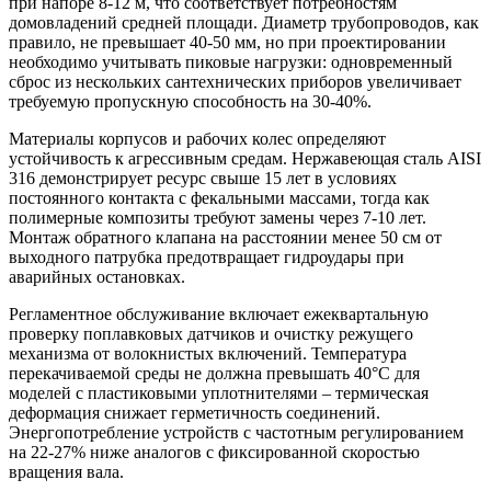
при напоре 8-12 м, что соответствует потребностям
домовладений средней площади. Диаметр трубопроводов, как
правило, не превышает 40-50 мм, но при проектировании
необходимо учитывать пиковые нагрузки: одновременный
сброс из нескольких сантехнических приборов увеличивает
требуемую пропускную способность на 30-40%.
Материалы корпусов и рабочих колес определяют
устойчивость к агрессивным средам. Нержавеющая сталь AISI
316 демонстрирует ресурс свыше 15 лет в условиях
постоянного контакта с фекальными массами, тогда как
полимерные композиты требуют замены через 7-10 лет.
Монтаж обратного клапана на расстоянии менее 50 см от
выходного патрубка предотвращает гидроудары при
аварийных остановках.
Регламентное обслуживание включает ежеквартальную
проверку поплавковых датчиков и очистку режущего
механизма от волокнистых включений. Температура
перекачиваемой среды не должна превышать 40°C для
моделей с пластиковыми уплотнителями – термическая
деформация снижает герметичность соединений.
Энергопотребление устройств с частотным регулированием
на 22-27% ниже аналогов с фиксированной скоростью
вращения вала.