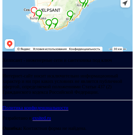
Хелпсант - инженерные сети и сантехника под ключ
Интернет-сайт носит исключительно информационный
характер и ни при каких условиях не является публичной
офертой, определяемой положениями Статьи 437 (2)
Гражданского кодекса Российской Федерации.
Политика конфиденциальности
Разработано в
exsited.ru
Ошибка:
Контактная форма не найдена.