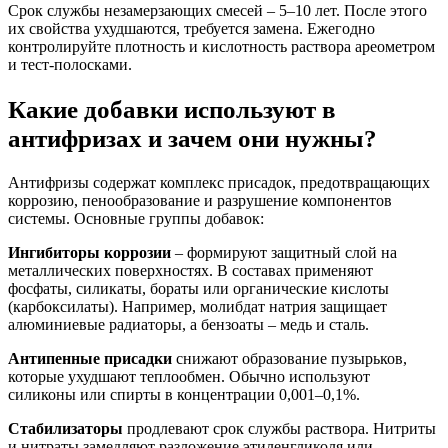
Срок службы незамерзающих смесей – 5–10 лет. После этого
их свойства ухудшаются, требуется замена. Ежегодно
контролируйте плотность и кислотность раствора ареометром
и тест-полосками.
Какие добавки используют в
антифризах и зачем они нужны?
Антифризы содержат комплекс присадок, предотвращающих
коррозию, пенообразование и разрушение компонентов
системы. Основные группы добавок:
Ингибиторы коррозии
– формируют защитный слой на
металлических поверхностях. В составах применяют
фосфаты, силикаты, бораты или органические кислоты
(карбоксилаты). Например, молибдат натрия защищает
алюминиевые радиаторы, а бензоаты – медь и сталь.
Антипенные присадки
снижают образование пузырьков,
которые ухудшают теплообмен. Обычно используют
силиконы или спирты в концентрации 0,001–0,1%.
Стабилизаторы
продлевают срок службы раствора. Нитриты
и нитраты замедляют разложение этиленгликоля или