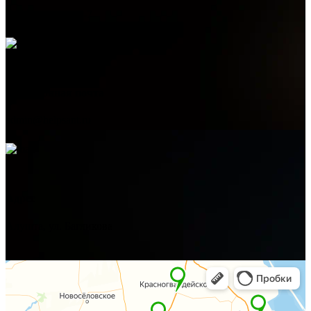
+7 (978) 515-999-7
Электронная почта
admin@helpsant.ru
Адрес
Алушта, ул. Багликова