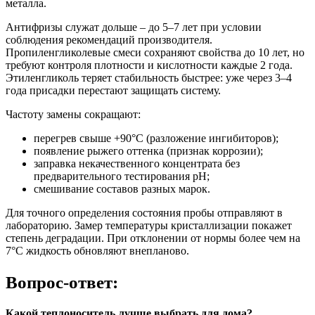
металла.
Антифризы служат дольше – до 5–7 лет при условии
соблюдения рекомендаций производителя.
Пропиленгликолевые смеси сохраняют свойства до 10 лет, но
требуют контроля плотности и кислотности каждые 2 года.
Этиленгликоль теряет стабильность быстрее: уже через 3–4
года присадки перестают защищать систему.
Частоту замены сокращают:
перегрев свыше +90°C (разложение ингибиторов);
появление рыжего оттенка (признак коррозии);
заправка некачественного концентрата без
предварительного тестирования pH;
смешивание составов разных марок.
Для точного определения состояния пробы отправляют в
лабораторию. Замер температуры кристаллизации покажет
степень деградации. При отклонении от нормы более чем на
7°C жидкость обновляют внепланово.
Вопрос-ответ:
Какой теплоноситель лучше выбрать для дома?