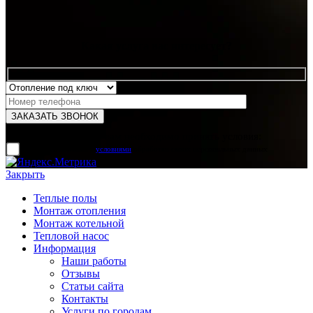
Какая услуга вас интересует?
Для отправки формы вам необходимо принять условия:
прочитал и согласен с
условиями
обработки своих персональных данных
Закрыть
Теплые полы
Монтаж отопления
Монтаж котельной
Тепловой насос
Информация
Наши работы
Отзывы
Статьи сайта
Контакты
Услуги по городам