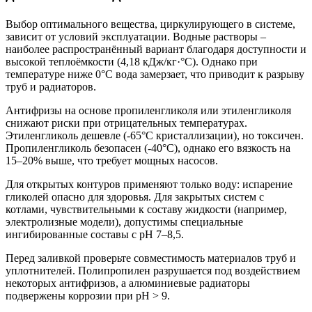
Выбор оптимального вещества, циркулирующего в системе,
зависит от условий эксплуатации. Водные растворы –
наиболее распространённый вариант благодаря доступности и
высокой теплоёмкости (4,18 кДж/кг·°C). Однако при
температуре ниже 0°C вода замерзает, что приводит к разрыву
труб и радиаторов.
Антифризы на основе пропиленгликоля или этиленгликоля
снижают риски при отрицательных температурах.
Этиленгликоль дешевле (-65°C кристаллизации), но токсичен.
Пропиленгликоль безопасен (-40°C), однако его вязкость на
15–20% выше, что требует мощных насосов.
Для открытых контуров применяют только воду: испарение
гликолей опасно для здоровья. Для закрытых систем с
котлами, чувствительными к составу жидкости (например,
электролизные модели), допустимы специальные
ингибированные составы с pH 7–8,5.
Перед заливкой проверьте совместимость материалов труб и
уплотнителей. Полипропилен разрушается под воздействием
некоторых антифризов, а алюминиевые радиаторы
подвержены коррозии при pH > 9.