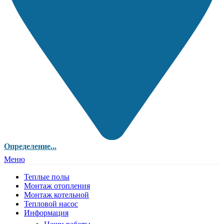
Определение...
Меню
Теплые полы
Монтаж отопления
Монтаж котельной
Тепловой насос
Информация