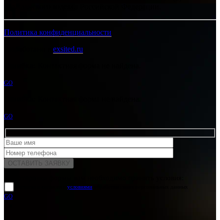
Гражданского кодекса Российской Федерации.
Политика конфиденциальности
Разработано в
exsited.ru
Ошибка:
Контактная форма не найдена.
GO
Ошибка:
Контактная форма не найдена.
GO
Для отправки формы вам необходимо принять условия:
прочитал и согласен с
условиями
обработки своих персональных данных
GO