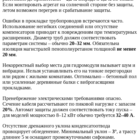
Если монтировать агрегат на солнечной стороне без защиты,
летом возможен перегрев и срабатывание защиты.
Ошибки в прокладке трубопроводов встречаются часто.
Использование негибких соединений или отсутствие
компенсаторов приводит к повреждениям при температурных
расширениях. Диаметр труб должен соответствовать
параметрам системы – обычно
20–32 мм
. Обязательна
изоляция магистралей пенополиуретаном толщиной
не менее
20 мм
.
Некорректный выбор места для гидромодуля вызывает шум и
вибрации. Нельзя устанавливать его на тонкие перегородки
или рядом с жилыми комнатами. Оптимально – бетонный пол
или усиленные деревянные балки с виброгасящими
прокладками.
Пренебрежение электрическими требованиями опасно.
Сечение кабеля рассчитывают по пиковой нагрузке с запасом
20%
. Автомат защиты должен соответствовать току пуска –
для моделей мощностью 8–12 кВт обычно требуется
32–40 А
.
Отсутствие дренажного уклона конденсатоотвода
провоцирует обледенение. Минимальный уклон –
3°
, а трассу
длиннее 5 м оснащают промежуточными сифонами.