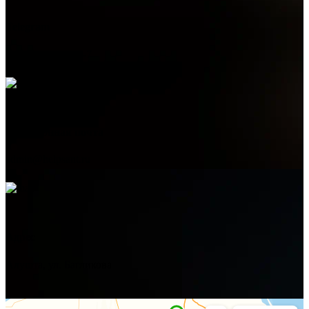
Telegram
+7 (978) 515-999-7
Электронная почта
admin@helpsant.ru
Адрес
Алушта, ул. Багликова