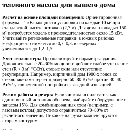
теплового насоса для вашего дома
Расчет на основе площади помещения:
Ориентировочная
формула – 1 кВт мощности установки на каждые 10 м² при
стандартной высоте потолков (2,7 м). Для дома площадью 150
м² потребуется модель с производительностью около 15 кВт.
Учитывайте региональные поправки: в южных районах
коэффициент снижается до 0,7–0,8, в северных –
увеличивается до 1,2–1,5.
Учет теплопотерь:
Проанализируйте параметры здания.
Дополнительные 20–30% мощности добавит слабое утепление
стен (R < 3 м²·°C/Вт), старые окна или отсутствие
рекуперации. Например, кирпичный дом 1980-х годов со
стеклопакетами теряет примерно 60–80 Вт/м² против 30–40
Вт/м² у современной постройки с фасадной изоляцией.
Режим работы и резерв:
Если система используется как
единственный источник обогрева, выбирайте оборудование с
запасом 15%. Для комбинированных схем (например, с
газовым котлом) допустимо ограничиться 70–80% от
расчетного значения. Пиковые нагрузки компенсируются
вторым контуром.