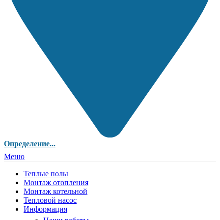
Определение...
Меню
Теплые полы
Монтаж отопления
Монтаж котельной
Тепловой насос
Информация