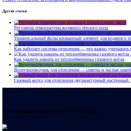
Другие статьи
Регулятор температуры водяного тёплого пола
Универсальный фольгированный элемент для водяного т
Как работает система отопления — что важно учитывать 
Как удалить накипь из теплообменника газового котла
Воздухоотводчик для отопления — советы и частые оши
Газовый котел для отопления двухконтурный настенный.
Контактная информация
HELPSANT