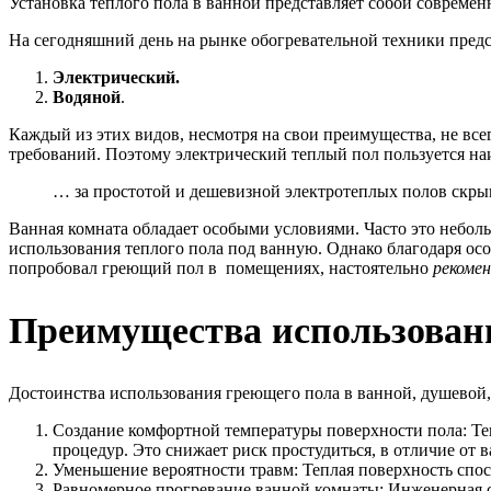
Установка теплого пола в ванной представляет собой современ
На сегодняшний день на рынке обогревательной техники предс
Электрический.
Водяной
.
Каждый из этих видов, несмотря на свои преимущества, не все
требований. Поэтому электрический теплый пол пользуется н
… за простотой и дешевизной электротеплых полов скрыв
Ванная комната обладает особыми условиями. Часто это неболь
использования теплого пола под ванную. Однако благодаря ос
попробовал греющий пол в помещениях, настоятельно
рекомен
Преимущества использовани
Достоинства использования греющего пола в ванной, душевой,
Создание комфортной температуры поверхности пола: Те
процедур. Это снижает риск простудиться, в отличие от 
Уменьшение вероятности травм: Теплая поверхность спос
Равномерное прогревание ванной комнаты: Инженерная си