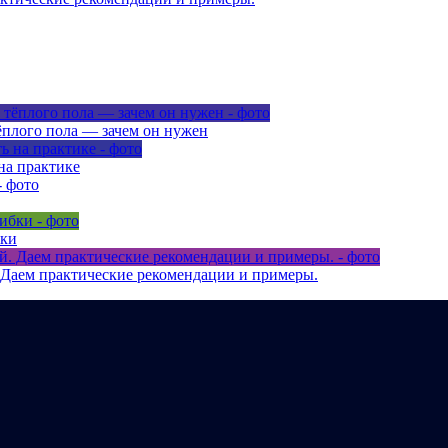
ёплого пола — зачем он нужен
на практике
бки
 Даем практические рекомендации и примеры.