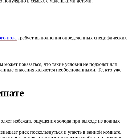
о популярно в семьях с маленькими детьми.
ого пола
требует выполнения определенных специфических
может показаться, что такие условия не подходят для
данные опасения являются необоснованными. Те, кто уже
мнате
воляет избежать ощущения холода при выходе из водных
ньшает риск поскользнуться и упасть в ванной комнате.
влажность и предотвращает развитие грибка и плесени в