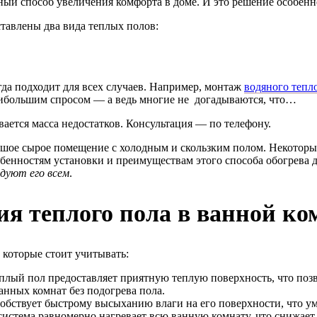
ный способ увеличения комфорта в доме. И это решение особенн
тавлены два вида теплых полов:
гда подходит для всех случаев. Например, монтаж
водяного тепл
аибольшим спросом — а ведь многие не догадываются, что…
ается масса недостатков. Консультация — по телефону.
шое сырое помещение с холодным и скользким полом. Некоторым 
обенностям установки и преимуществам этого способа обогрева 
дуют его всем
.
я теплого пола в ванной ко
 которые стоит учитывать:
плый пол предоставляет приятную теплую поверхность, что поз
ванных комнат без подогрева пола.
обствует быстрому высыханию влаги на его поверхности, что уме
стема равномерно нагревает всю ванную комнату, что снижает 