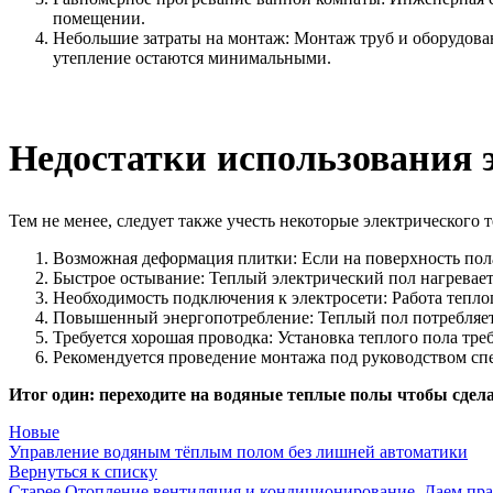
помещении.
Небольшие затраты на монтаж: Монтаж труб и оборудован
утепление остаются минимальными.
Недостатки использования 
Тем не менее, следует также учесть некоторые электрического т
Возможная деформация плитки: Если на поверхность пола
Быстрое остывание: Теплый электрический пол нагревает
Необходимость подключения к электросети: Работа теплог
Повышенный энергопотребление: Теплый пол потребляет д
Требуется хорошая проводка: Установка теплого пола тр
Рекомендуется проведение монтажа под руководством спе
Итог один: переходите на водяные теплые полы чтобы сдел
Новые
Управление водяным тёплым полом без лишней автоматики
Вернуться к списку
Старее
Отопление вентиляция и кондиционирование. Даем пра