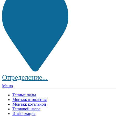
Определение...
Меню
Теплые полы
Монтаж отопления
Монтаж котельной
Тепловой насос
Информация