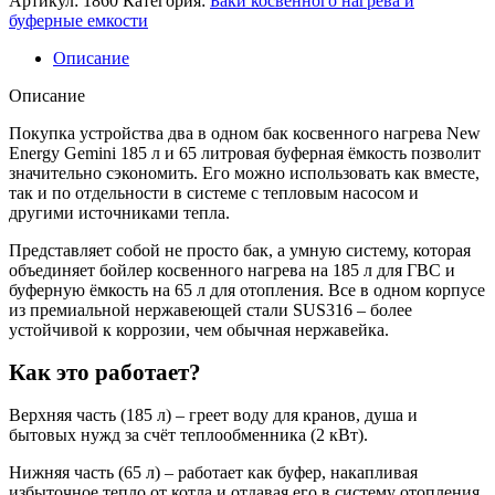
Артикул:
1860
Категория:
Баки косвенного нагрева и
буферные емкости
Описание
Описание
Покупка устройства два в одном бак косвенного нагрева New
Energy Gemini 185 л и 65 литровая буферная ёмкость позволит
значительно сэкономить. Его можно использовать как вместе,
так и по отдельности в системе с тепловым насосом и
другими источниками тепла.
Представляет собой не просто бак, а умную систему, которая
объединяет бойлер косвенного нагрева на 185 л для ГВС и
буферную ёмкость на 65 л для отопления. Все в одном корпусе
из премиальной нержавеющей стали SUS316 – более
устойчивой к коррозии, чем обычная нержавейка.
Как это работает?
Верхняя часть (185 л) – греет воду для кранов, душа и
бытовых нужд за счёт теплообменника (2 кВт).
Нижняя часть (65 л) – работает как буфер, накапливая
избыточное тепло от котла и отдавая его в систему отопления,