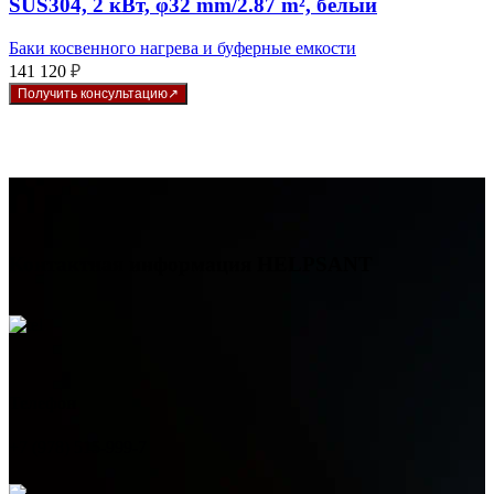
SUS304, 2 кВт, φ32 mm/2.87 m², белый
Баки косвенного нагрева и буферные емкости
141 120
₽
Получить консультацию
Контактная информация
HELPSANT
Телефон
+7 (978) 515-999-7