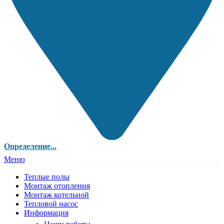
Определение...
Меню
Теплые полы
Монтаж отопления
Монтаж котельной
Тепловой насос
Информация