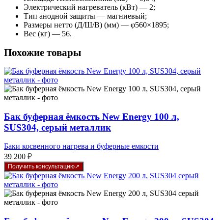
Электрический нагреватель (кВт) — 2;
Тип анодной защиты — магниевый;
Размеры нетто (Д/Ш/В) (мм) — φ560×1895;
Вес (кг) — 56.
Похожие товары
Бак буферная ёмкость New Energy 100 л,
SUS304, серый металлик
Баки косвенного нагрева и буферные емкости
39 200
₽
Получить консультацию