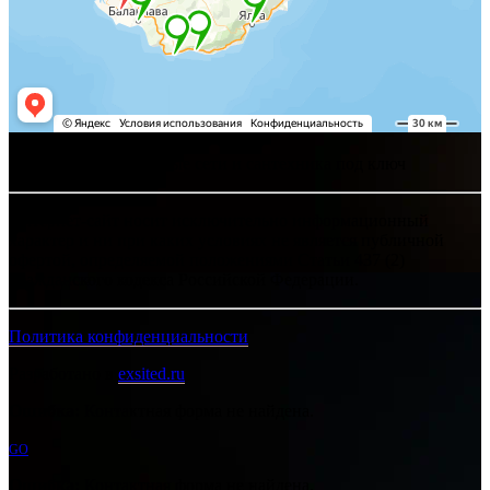
Хелпсант - инженерные сети и сантехника под ключ
Интернет-сайт носит исключительно информационный
характер и ни при каких условиях не является публичной
офертой, определяемой положениями Статьи 437 (2)
Гражданского кодекса Российской Федерации.
Политика конфиденциальности
Разработано в
exsited.ru
Ошибка:
Контактная форма не найдена.
GO
Ошибка:
Контактная форма не найдена.