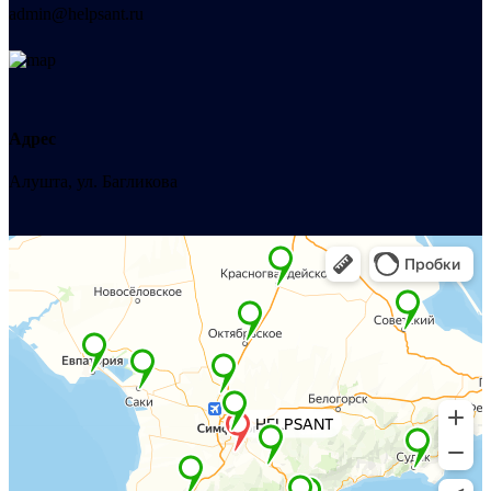
admin@helpsant.ru
Адрес
Алушта, ул. Багликова