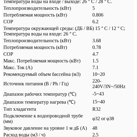
Температура воды на входе / выходе: 26 ° C / 28 ° C.
Теплопроизводительность (кВт)
5
Потребляемая мощность (кВт)
0.806
COP
6.2
Температура окружающей среды: (ДБ / ВБ) 15 ° C / 12 ° C;
Температура воды на входе: 26 ° C.
Теплопроизводительность (кВт)
3.68
Потребляемая мощность (кВт)
0.78
COP
4.7
Mакс. Потребляемая мощность (кВт)
1.5
Mакс. Ток (А)
7.1
Рекомендуемый объем бассейна (м3)
10~20
220-
Источник питания (В / Ph / Гц)
240V/3N~/50Hz
-5~43
Диапазон рабочих температур (℃)
15~40
Диапазон температур нагрева (℃)
Тип хладагента
R32
Подключение к водопроводной трубе
φ32 or φ38
(мм)
Звуковое давление на уровне 1 м дБ (А)
48
Расход воды (м3 / ч)
2.5