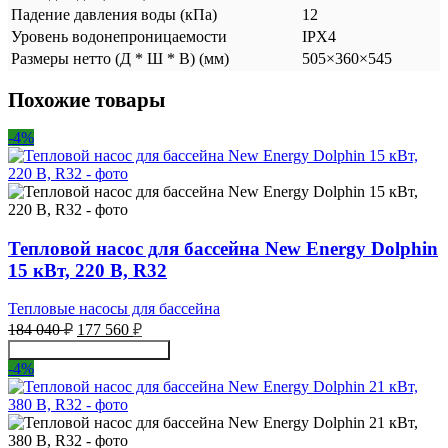
Падение давления воды (кПа)
12
Уровень водонепроницаемости
IPX4
Размеры нетто (Д * Ш * В) (мм)
505×360×545
Похожие товары
-4%
Тепловой насос для бассейна New Energy Dolphin
15 кВт, 220 В, R32
Тепловые насосы для бассейна
Первоначальная
Текущая
184 040
₽
177 560
₽
цена
цена:
Получить консультацию
составляла
177
-4%
184
560 ₽.
040 ₽.