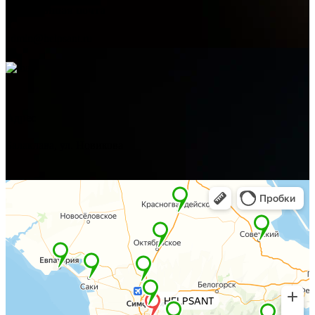
Электронная почта
admin@helpsant.ru
Адрес
Балаклава, ул. Новикова