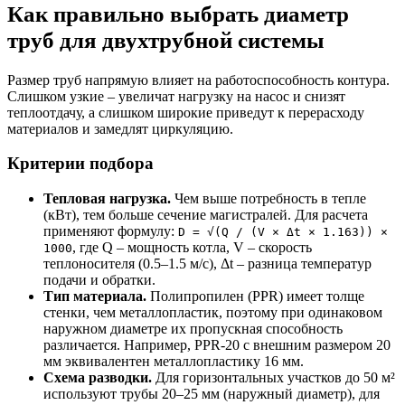
Как правильно выбрать диаметр
труб для двухтрубной системы
Размер труб напрямую влияет на работоспособность контура.
Слишком узкие – увеличат нагрузку на насос и снизят
теплоотдачу, а слишком широкие приведут к перерасходу
материалов и замедлят циркуляцию.
Критерии подбора
Тепловая нагрузка.
Чем выше потребность в тепле
(кВт), тем больше сечение магистралей. Для расчета
применяют формулу:
D = √(Q / (V × Δt × 1.163)) ×
, где Q – мощность котла, V – скорость
1000
теплоносителя (0.5–1.5 м/с), Δt – разница температур
подачи и обратки.
Тип материала.
Полипропилен (PPR) имеет толще
стенки, чем металлопластик, поэтому при одинаковом
наружном диаметре их пропускная способность
различается. Например, PPR-20 с внешним размером 20
мм эквивалентен металлопластику 16 мм.
Схема разводки.
Для горизонтальных участков до 50 м²
используют трубы 20–25 мм (наружный диаметр), для