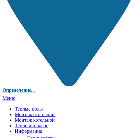
Определение...
Меню
Теплые полы
Монтаж отопления
Монтаж котельной
Тепловой насос
Информация