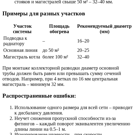
стояков и магистралей свыше 50 м² – 32–40 мм.
Примеры для разных участков
Участок
Площадь
Рекомендуемый диаметр
системы
обогрева
(мм)
Подводка к
–
16–20
радиатору
Основная линия
до 50 м²
20–25
Магистраль котла
более 100 м²
32–40
При монтаже коллекторной разводки диаметр основной
трубы должен быть равен или превышать сумму сечений
отводов. Например, при 4 ветках по 16 мм центральная
магистраль – минимум 32 мм.
Распространенные ошибки:
Использование одного размера для всей сети – приводит
к дисбалансу давления.
Неучет снижения пропускной способности из-за
фитингов – каждый поворот эквивалентен увеличению
длины линии на 0.5–1 м.
Игнорирование шумности – при скорости