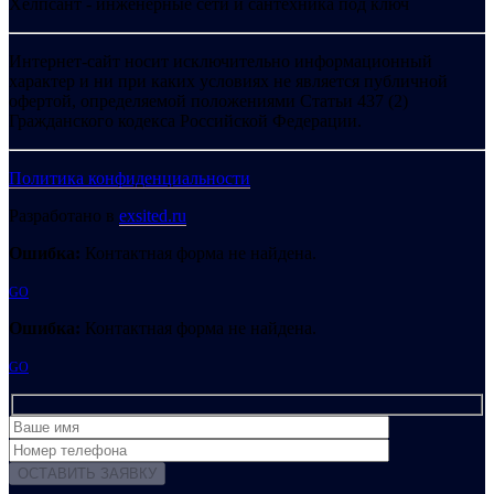
Хелпсант - инженерные сети и сантехника под ключ
Интернет-сайт носит исключительно информационный
характер и ни при каких условиях не является публичной
офертой, определяемой положениями Статьи 437 (2)
Гражданского кодекса Российской Федерации.
Политика конфиденциальности
Разработано в
exsited.ru
Ошибка:
Контактная форма не найдена.
GO
Ошибка:
Контактная форма не найдена.
GO