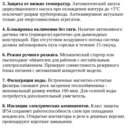
3. Защита от низких температур.
Автоматический запуск
циркуляционного насоса при охлаждении контура до +5°C
исключает разрыв трубопровода. Антизамерзание актуально
только для энергозависимых агрегатов.
4. Блокировка включения без тяги.
Наличие автономного
датчика тяги (термореле) критично для дымоходных
конструкций. При отсутствии воздушного потока система
должна заблокировать пуск горелки в течение 15 секунд.
6. Режим ручного розжига.
Механический стартер или
пьезоподжиг обязателен для районов с нестабильным
электроснабжением. Проверьте совместимость резервного
блока питания с автоматикой конкретной модели.
7. Фильтрация воды.
Встроенные магнитно-сетчатые
фильтры снижают риск засорения теплообменника –
минимальный размер ячейки 100 мкм. Для соленой воды
потребуется дополнительный умягчитель.
8. Изоляция электрических компонентов.
Класс защиты
IP54 сохраняет работоспособность схем при попадании
конденсата. Открытые контакторы и реле в дешевых версиях
провоцируют короткие замыкания.