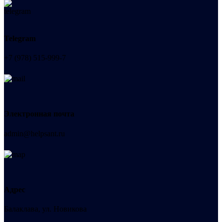
Telegram
+7 (978) 515-999-7
Электронная почта
admin@helpsant.ru
Адрес
Балаклава, ул. Новикова