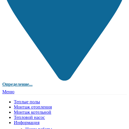
Определение...
Меню
Теплые полы
Монтаж отопления
Монтаж котельной
Тепловой насос
Информация