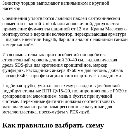
Зачистку торцов выполняют напильником с крупной
насечкой.
Соединения уплотняются льняной паклей сантехнической
совместно с пастой Unipak или аналогичной, допускается
применение фум-ленты шириной от 12 мм. Краны Маевского
монтируются в верхний коллектор, перекрывающая арматура
– шаровые вентили Bugatti, Itap или аналог с накидной гайкой
«американкой».
Из вспомогательных приспособлений понадобится
строительный уровень длиной 30–40 см, гидравлическая
дрель SDS-plus для крепления кронштейнов, маркер
фунфырик. Расходники: анкера 8×60 мм для бетона, дюбель-
гвозди 6×40 – при фиксации к гипсокартону с закладными.
Подбирая трубы, учитывают схему разводки. Для боковой
подойдут стальные ВГП Ду15–20, полипропиленовые PN20 с
армированием алюминием, медь в бухтах при лучевой
системе. Переходные фитинги должны соответствовать
материалу магистрали: компрессионные латунные для
металлопластика, пресс-муфты у PEX-труб.
Как правильно выбрать схему