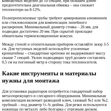
компактных моделей до 10 секций, при большей длине
предпочтительна диагональная обвязка – она снижает
теплопотери на 8-12%.
Полипропиленовые трубы требуют армирования алюминием
или стекловолокном для компенсации линейного
расширения. Минимальный диаметр стояка – 26 мм, для
подводки достаточно 20 мм. При скрытой прокладке
обязательны термоизоляционные кожухи.
Между стеной и отопительным прибором оставляйте зазор 3-5
см. Для чугунных моделей используйте усиленные
кронштейны – стандартные крепежи не выдерживают массу
свыше 7 секций. Уклон подводящих труб должен составлять
0,5 см на погонный метр в сторону тока теплоносителя.
Какие инструменты и материалы
нужны для монтажа
Для установки радиаторов потребуется стандартный набор
металлорежущего и слесарного оборудования. Минимальная
комплектация включает разводной ключ, газовый №1 или №2,
трубный – под диаметр ½–¾ дюйма. Для резки используются
ножницы по металлу либо болгарка с отрезным диском.