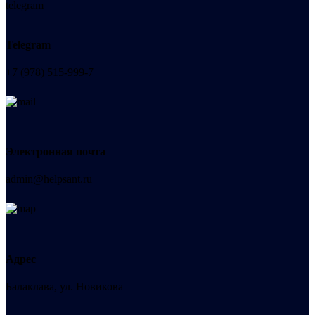
Telegram
+7 (978) 515-999-7
Электронная почта
admin@helpsant.ru
Адрес
Балаклава, ул. Новикова