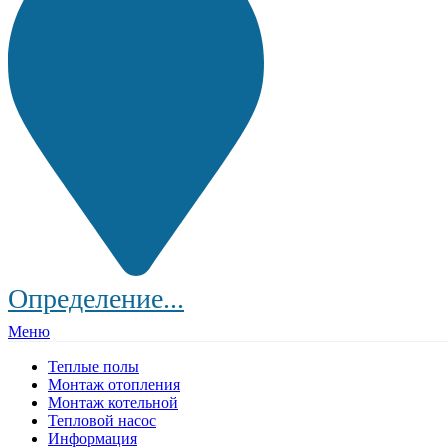
Определение...
Меню
Теплые полы
Монтаж отопления
Монтаж котельной
Тепловой насос
Информация