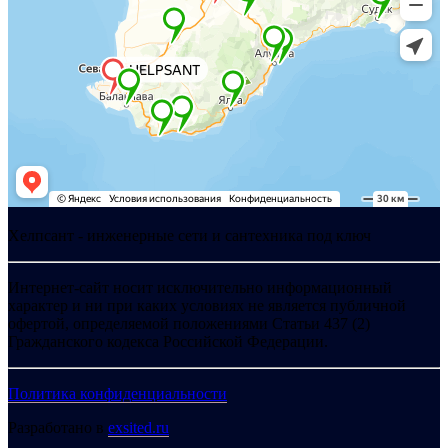
Хелпсант - инженерные сети и сантехника под ключ
Интернет-сайт носит исключительно информационный
характер и ни при каких условиях не является публичной
офертой, определяемой положениями Статьи 437 (2)
Гражданского кодекса Российской Федерации.
Политика конфиденциальности
Разработано в
exsited.ru