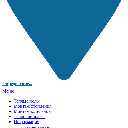
Определение...
Меню
Теплые полы
Монтаж отопления
Монтаж котельной
Тепловой насос
Информация