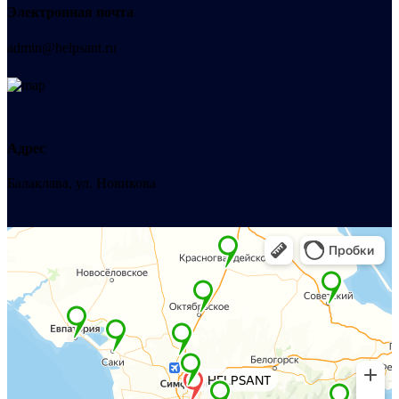
Электронная почта
admin@helpsant.ru
Адрес
Балаклава, ул. Новикова