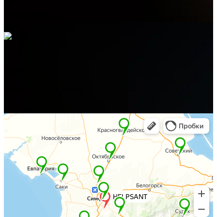
admin@helpsant.ru
Адрес
Балаклава, ул. Новикова