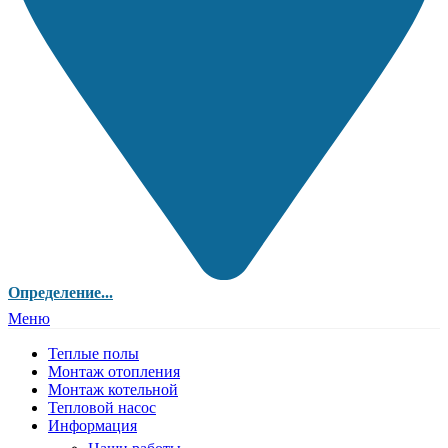
Определение...
Меню
Теплые полы
Монтаж отопления
Монтаж котельной
Тепловой насос
Информация