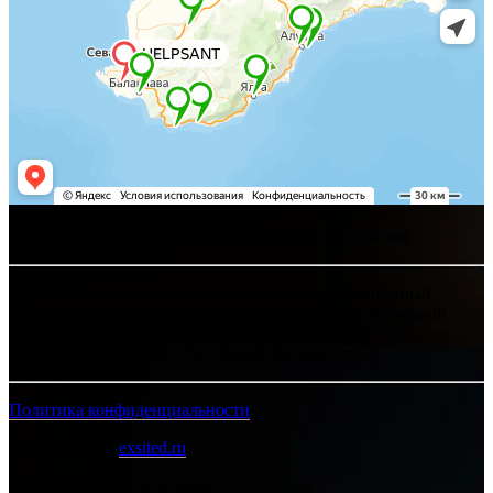
Хелпсант - инженерные сети и сантехника под ключ
Интернет-сайт носит исключительно информационный
характер и ни при каких условиях не является публичной
офертой, определяемой положениями Статьи 437 (2)
Гражданского кодекса Российской Федерации.
Политика конфиденциальности
Разработано в
exsited.ru
Ошибка:
Контактная форма не найдена.