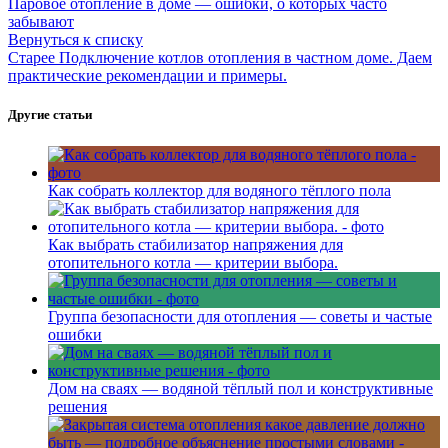
Паровое отопление в доме — ошибки, о которых часто
забывают
Вернуться к списку
Старее
Подключение котлов отопления в частном доме. Даем
практические рекомендации и примеры.
Другие статьи
Как собрать коллектор для водяного тёплого пола
Как выбрать стабилизатор напряжения для
отопительного котла — критерии выбора.
Группа безопасности для отопления — советы и частые
ошибки
Дом на сваях — водяной тёплый пол и конструктивные
решения