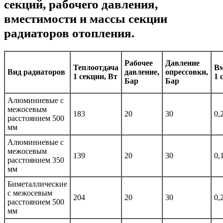
секций, рабочего давления,
вместимости и массы секции
радиаторов отопления.
Рабочее
Давление
Теплоотдача
Вм
Вид радиаторов
давление,
опрессовки,
1 секции, Вт
1 
Бар
Бар
Алюминиевые с
межосевым
183
20
30
0,
расстоянием 500
мм
Алюминиевые с
межосевым
139
20
30
0,
расстоянием 350
мм
Биметаллические
с межосевым
204
20
30
0,
расстоянием 500
мм