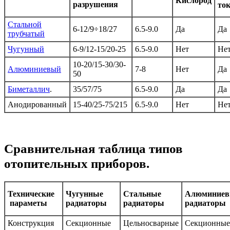
Кислород
разрушения
то
Стальной
6-12/9÷18/27
6.5-9.0
Да
Да
трубчатый
Чугунный
6-9/12-15/20-25
6.5-9.0
Нет
Не
10-20/15-30/30-
Алюминиевый
7-8
Нет
Да
50
Биметаллич
.
35/57/75
6.5-9.0
Да
Да
Анодированный
15-40/25-75/215
6.5-9.0
Нет
Не
Сравнительная таблица типов
отопительных приборов.
Технические
Чугунные
Стальные
Алюминиев
параметы
радиаторы
радиаторы
радиаторы
Конструкция
Секционные
Цельносварные
Секционные