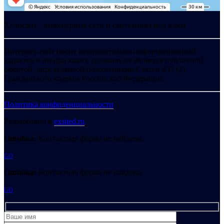
Хелпсант - инженерные сети и сантехника под ключ
Интернет-сайт носит исключительно информационный
характер и ни при каких условиях не является публичной
офертой, определяемой положениями Статьи 437 (2)
Гражданского кодекса Российской Федерации.
Политика конфиденциальности
Разработано в
exsited.ru
Ошибка:
Контактная форма не найдена.
GO
Ошибка:
Контактная форма не найдена.
GO