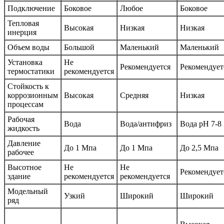
Подключение
Боковое
Любое
Боковое
Тепловая
Высокая
Низкая
Низкая
инерция
Объем воды
Большой
Маленький
Маленький
Установка
Не
Рекомендуется
Рекомендует
термостатики
рекомендуется
Стойкость к
коррозионным
Высокая
Средняя
Низкая
процессам
Рабочая
Вода
Вода/антифриз
Вода рН 7-8
жидкость
Давление
До 1 Мпа
До 1 Мпа
До 2,5 Мпа
рабочее
Высотное
Не
Не
Рекомендует
здание
рекомендуется
рекомендуется
Модельный
Узкий
Широкий
Широкий
ряд