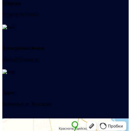
Telegram
+7 (978) 515-999-7
Электронная почта
admin@helpsant.ru
Адрес
Балаклава, ул. Новикова