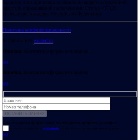
характер и ни при каких условиях не является публичной
офертой, определяемой положениями Статьи 437 (2)
Гражданского кодекса Российской Федерации.
Политика конфиденциальности
Разработано в
exsited.ru
Ошибка:
Контактная форма не найдена.
GO
Ошибка:
Контактная форма не найдена.
GO
Для отправки формы вам необходимо принять условия:
прочитал и согласен с
условиями
обработки своих персональных данных
GO