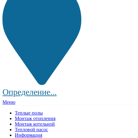
Определение...
Меню
Теплые полы
Монтаж отопления
Монтаж котельной
Тепловой насос
Информация