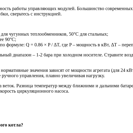
тность работы управляющих модулей. Большинство современных
бки, сверьтесь с инструкцией.
 для чугунных теплообменников, 50°C для стальных;
ее 90°C;
о формуле: Q = 0.86 × P / ΔT, где P – мощность в кВт, ΔT – пере
ьный диапазон – 1-2 бара при холодном носителе. Стравите воз
нормативные значения зависят от мощности агрегата (для 24 кВт
 ручного управления, плавно увеличивая нагрузку.
ва веток. Разница температур между ближними и дальними бата
корость циркуляционного насоса.
ого котла?