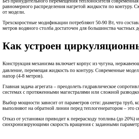
Без принудительного перемещения теплоносителя современная 
равномерного распределения нагретой жидкости по контуру. Ск
от модели.
Трехскоростные модификации потребляют 50-90 Вт, что состав
метров водяного столба достаточен для большинства частных д
Как устроен циркуляционны
Конструкция механизма включает корпус из чугуна, нержавеющ
давление, перемещая жидкость по контуру. Современные модели
напор (4-8 метров).
Главная задача агрегата – преодолеть гидравлическое сопроти
системах с протяженными магистралями или сложной разводко
Выбор мощности зависит от параметров сети: диаметра труб, ко
выполняют на обратной линии перед теплогенератором – это с
Отказ от установки приводит к перерасходу топлива (до 20%)
синхронизирующими скорость вращения с заданными парамет