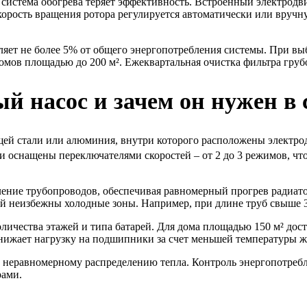
система обогрева теряет эффективность. Встроенный электродви
орость вращения ротора регулируется автоматически или вручную
ляет не более 5% от общего энергопотребления системы. При вы
омов площадью до 200 м². Ежеквартальная очистка фильтра грубо
й насос и зачем он нужен в 
ей стали или алюминия, внутри которого расположены электродв
 оснащены переключателями скоростей – от 2 до 3 режимов, что
вление трубопроводов, обеспечивая равномерный прогрев радиат
й неизбежны холодные зоны. Например, при длине труб свыше 3
личества этажей и типа батарей. Для дома площадью 150 м² дост
нижает нагрузку на подшипники за счет меньшей температуры ж
 и неравномерному распределению тепла. Контроль энергопотре
рами.