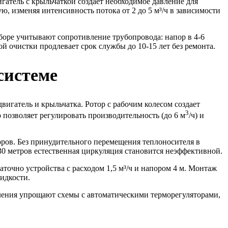
гатель с крыльчаткой создает необходимое давление для
, изменяя интенсивность потока от 2 до 5 м³/ч в зависимости
боре учитывают сопротивление трубопровода: напор в 4-6
й очистки продлевает срок службы до 10-15 лет без ремонта.
системе
игатель и крыльчатка. Ротор с рабочим колесом создает
3
 позволяет регулировать производительность (до 6 м
/ч) и
оров. Без принудительного перемещения теплоносителя в
0 метров естественная циркуляция становится неэффективной.
аточно устройства с расходом 1,5 м³/ч и напором 4 м. Монтаж
идкости.
бления упрощают схемы с автоматическими терморегуляторами,