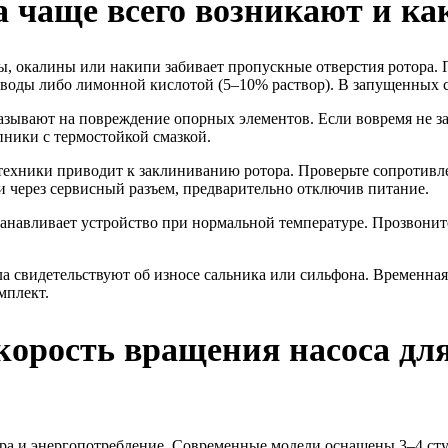
 чаще всего возникают и ка
 окалины или накипи забивает пропускные отверстия ротора. П
воды либо лимонной кислотой (5–10% раствор). В запущенных сл
казывают на повреждение опорных элементов. Если вовремя не за
ники с термостойкой смазкой.
ехники приводит к заклиниванию ротора. Проверьте сопротивле
и через сервисный разъем, предварительно отключив питание.
навливает устройство при нормальной температуре. Прозвоните
а свидетельствуют об износе сальника или сильфона. Временная
мплект.
корость вращения насоса дл
ура и энергопотребление. Современные модели оснащены 3–4 ст