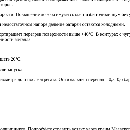
торов.
корости. Повышение до максимума создаст избыточный шум без
и недостаточном напоре дальние батареи остаются холодными.
дотвращает перегрев поверхности выше +40°C. В контурах с чу
нности металла.
шать 20°C.
ле запуска.
метра до и после агрегата. Оптимальный перепад – 0,3–0,6 бар
 подшипников. Попробуйте стравить воздух через краны Маевского