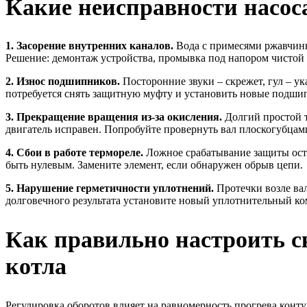
Какие неисправности насоса
1. Засорение внутренних каналов.
Вода с примесями ржавчины,
Решение: демонтаж устройства, промывка под напором чистой 
2. Износ подшипников.
Посторонние звуки – скрежет, гул – у
потребуется снять защитную муфту и установить новые подшип
3. Прекращение вращения из-за окисления.
Долгий простой т
двигатель исправен. Попробуйте провернуть вал плоскогубцам
4. Сбои в работе термореле.
Ложное срабатывание защиты оста
быть нулевым. Замените элемент, если обнаружен обрыв цепи.
5. Нарушение герметичности уплотнений.
Протечки возле вал
долговечного результата установите новый уплотнительный ко
Как правильно настроить с
котла
Регулировка оборотов влияет на равномерность прогрева конт