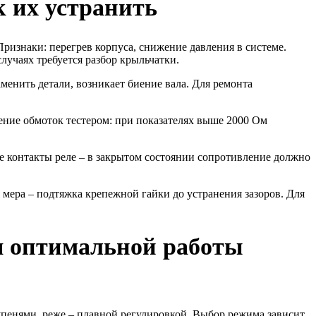
к их устранить
ризнаки: перегрев корпуса, снижение давления в системе.
учаях требуется разбор крыльчатки.
менить детали, возникает биение вала. Для ремонта
ние обмоток тестером: при показателях выше 2000 Ом
 контакты реле – в закрытом состоянии сопротивление должно
 мера – подтяжка крепежной гайки до устранения зазоров. Для
я оптимальной работы
упенями, реже – плавной регулировкой. Выбор режима зависит