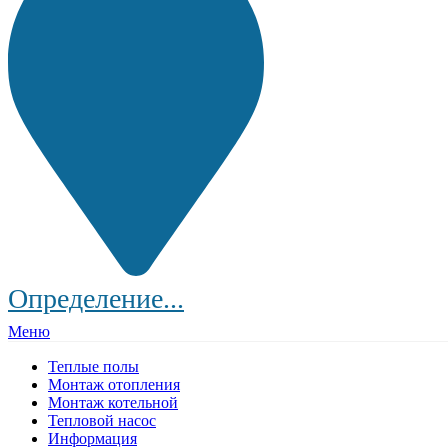
Определение...
Меню
Теплые полы
Монтаж отопления
Монтаж котельной
Тепловой насос
Информация