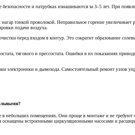
е безопасности и патрубках изнашиваются за 3–5 лет. При появл
 и нагар тонкой проволокой. Неправильное горение увеличивает
ировки подачи воздуха.
очистки перед входом в контур. Это сократит образование солев
рмостата, тягового и прессостата. Ошибки в их показаниях приво
ики электроники и дымохода. Самостоятельный ремонт узлов упр
польными?
 в небольших помещениях. Они проще в монтаже и не требуют о
ели оснащены встроенными циркуляционными насосами и расшири