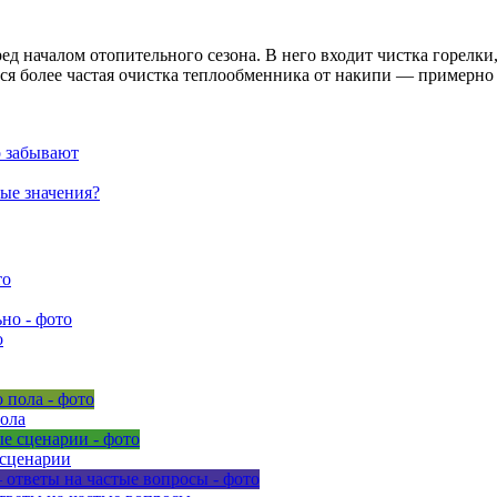
ед началом отопительного сезона. В него входит чистка горелк
ься более частая очистка теплообменника от накипи — примерно 
о забывают
ные значения?
о
пола
 сценарии