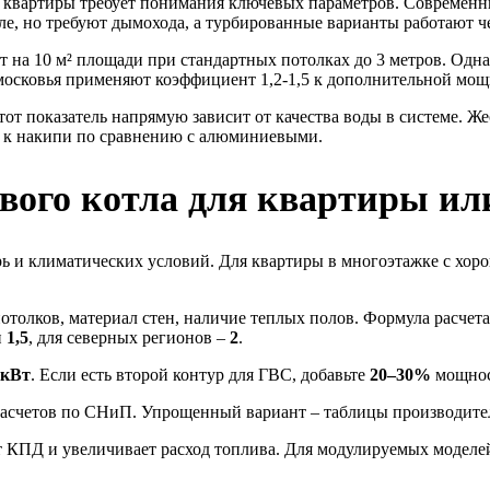
и квартиры требует понимания ключевых параметров. Современн
е, но требуют дымохода, а турбированные варианты работают че
т на 10 м² площади при стандартных потолках до 3 метров. Одн
московья применяют коэффициент 1,2-1,5 к дополнительной мощ
тот показатель напрямую зависит от качества воды в системе. Ж
 к накипи по сравнению с алюминиевыми.
вого котла для квартиры или
ь и климатических условий. Для квартиры в многоэтажке с хор
толков, материал стен, наличие теплых полов. Формула расчет
н
1,5
, для северных регионов –
2
.
5 кВт
. Если есть второй контур для ГВС, добавьте
20–30%
мощнос
асчетов по СНиП. Упрощенный вариант – таблицы производител
т КПД и увеличивает расход топлива. Для модулируемых моделе