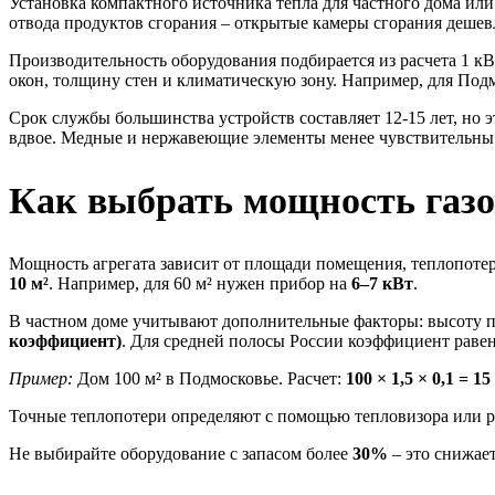
Установка компактного источника тепла для частного дома ил
отвода продуктов сгорания – открытые камеры сгорания дешевл
Производительность оборудования подбирается из расчета 1 кВ
окон, толщину стен и климатическую зону. Например, для Под
Срок службы большинства устройств составляет 12-15 лет, но э
вдвое. Медные и нержавеющие элементы менее чувствительны
Как выбрать мощность газо
Мощность агрегата зависит от площади помещения, теплопотер
10 м²
. Например, для 60 м² нужен прибор на
6–7 кВт
.
В частном доме учитывают дополнительные факторы: высоту по
коэффициент)
. Для средней полосы России коэффициент раве
Пример:
Дом 100 м² в Подмосковье. Расчет:
100 × 1,5 × 0,1 = 1
Точные теплопотери определяют с помощью тепловизора или р
Не выбирайте оборудование с запасом более
30%
– это снижае