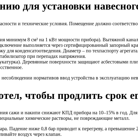
ию для установки навесного
асности и технические условия. Помещение должно соответств
стия минимум 8 см² на 1 кВт мощности прибора). Вытяжной канал
Подключение выполняется через сертифицированный запорный кра
жу для конденсатоотведения. Диаметр – по техпаспорту агрегата
 стабилизатор при перепадах напряжения.
тукатурка). Деревянные поверхности защищают асбестовыми пли
усственное.
ри несоблюдении нормативов ввод устройства в эксплуатацию не
тел, чтобы продлить срок е
ния сажи и накипи снижают КПД прибора на 10–15% в год. Для ч
специальные химические растворы, не повреждающие металл.
ара. Падение ниже 0,8 бар приводит к перегреву, а превышение 2
ивайте воздух через клапан.