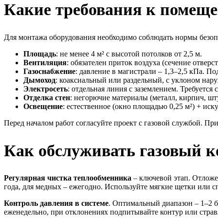
Какие требования к помещен
Для монтажа оборудования необходимо соблюдать нормы безоп
Площадь
: не менее 4 м² с высотой потолков от 2,5 м.
Вентиляция
: обязателен приток воздуха (сечение отвер
Газоснабжение
: давление в магистрали – 1,3–2,5 кПа. 
Дымоход
: коаксиальный или раздельный, с уклоном нару
Электросеть
: отдельная линия с заземлением. Требуется
Отделка стен
: негорючие материалы (металл, кирпич, ш
Освещение
: естественное (окно площадью 0,25 м²) + иск
Перед началом работ согласуйте проект с газовой службой. П
Как обслуживать газовый ко
Регулярная чистка теплообменника
– ключевой этап. Отложе
года, для медных – ежегодно. Используйте мягкие щетки или 
Контроль давления в системе
. Оптимальный диапазон – 1–2 б
еженедельно, при отклонениях подпитывайте контур или стравл