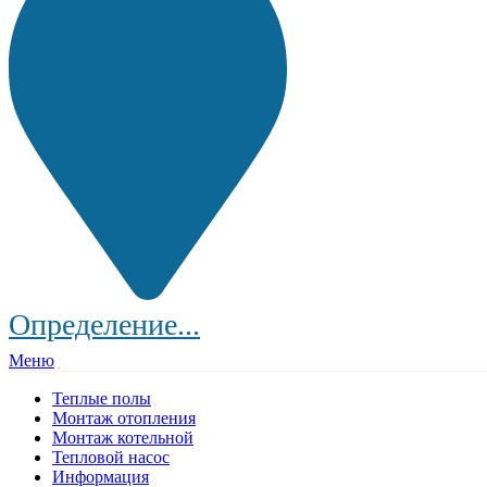
Определение...
Меню
Теплые полы
Монтаж отопления
Монтаж котельной
Тепловой насос
Информация