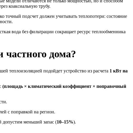
ые модели отличаются не только мощностью, но и способом
рез коаксиальную трубу.
ако точный подсчет должен учитывать теплопотери: состояние
ности.
есткая вода без фильтрации сокращает ресурс теплообменника
 частного дома?
ошей теплоизоляцией подойдет устройство из расчета
1 кВт на
а:
(площадь × климатический коэффициент × поправочный
ти.
ей с поправкой на регион.
й допустим меньший запас (
10–15%
).