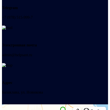
Telegram
+7 (978) 515-999-7
Электронная почта
admin@helpsant.ru
Адрес
Балаклава, ул. Новикова