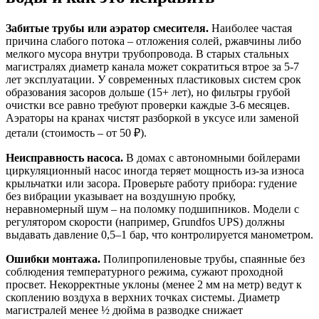
Забитые трубы или аэратор смесителя.
Наиболее частая
причина слабого потока – отложения солей, ржавчины либо
мелкого мусора внутри трубопровода. В старых стальных
магистралях диаметр канала может сократиться втрое за 5-7
лет эксплуатации. У современных пластиковых систем срок
образования засоров дольше (15+ лет), но фильтры грубой
очистки все равно требуют проверки каждые 3-6 месяцев.
Аэраторы на кранах чистят разборкой в уксусе или заменой
детали (стоимость – от 50 ₽).
Неисправность насоса.
В домах с автономными бойлерами
циркуляционный насос иногда теряет мощность из-за износа
крыльчатки или засора. Проверьте работу прибора: гудение
без вибрации указывает на воздушную пробку,
неравномерный шум – на поломку подшипников. Модели с
регулятором скорости (например, Grundfos UPS) должны
выдавать давление 0,5–1 бар, что контролируется манометром.
Ошибки монтажа.
Полипропиленовые трубы, спаянные без
соблюдения температурного режима, сужают проходной
просвет. Некорректные уклоны (менее 2 мм на метр) ведут к
скоплению воздуха в верхних точках системы. Диаметр
магистралей менее ½ дюйма в разводке снижает