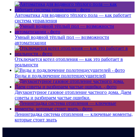
Автоматика для водяного тёплого пола — как работает
система управления
Умный водяной тёплый пол — возможности
автоматизации
Отключается котел отопления — как это работает в
реальности
Виды и подключение полотенцесушителей
Двухконтурное газовое отопление частного дома. Даем
советы и разбираем частые ошибки.
Ленинградка система отопления — ключевые моменты,
которые стоит знать