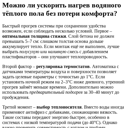
Можно ли ускорить нагрев водяного
тёплого пола без потери комфорта?
Быстрый прогрев системы при сохранении удобства
возможен, если соблюдать несколько условий. Первое –
оптимальная толщина стяжки
. Слой бетона не должен
превышать 5–7 см: слишком толстая основа дольше
аккумулирует тепло. Если монтаж ещё не выполнен, лучше
выбрать
полусухую или наливную смесь
с добавлением
пластификаторов – они улучшают теплопроводность.
Второй фактор –
регулировка термостатов
. Автоматика с
датчиками температуры воздуха и поверхности позволяет
задать целевые параметры с точностью до 1°C. Если
установить ночной режим на 2–3°C ниже дневного, утренний
прогрев займёт меньше времени. Дополнительно можно
использовать
предварительный подогрев
за 30–40 минут до
пробуждения.
Третий момент –
выбор теплоносителя
. Вместо воды иногда
применяют антифриз с добавками, снижающими вязкость.
Такие составы передают энергию быстрее, особенно в
системах с низкой температурой подачи (до 40°C). Однако
важно проверить совместимость с котлом и трубами.