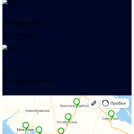
Электронная почта
admin@helpsant.ru
Адрес
Балаклава, ул. Новикова