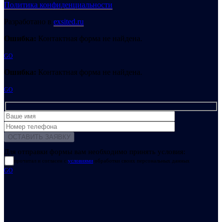
Политика конфиденциальности
Разработано в
exsited.ru
Ошибка:
Контактная форма не найдена.
GO
Ошибка:
Контактная форма не найдена.
GO
Для отправки формы вам необходимо принять условия:
прочитал и согласен с
условиями
обработки своих персональных данных
GO