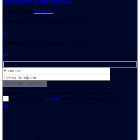
Политика конфиденциальности
Разработано в
exsited.ru
Ошибка:
Контактная форма не найдена.
GO
Ошибка:
Контактная форма не найдена.
GO
Для отправки формы вам необходимо принять условия:
прочитал и согласен с
условиями
обработки своих персональных данных
GO