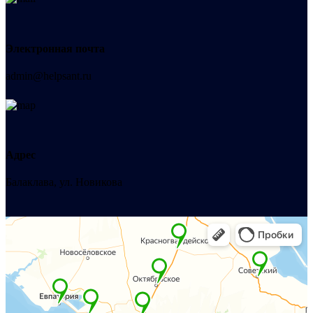
Электронная почта
admin@helpsant.ru
Адрес
Балаклава, ул. Новикова