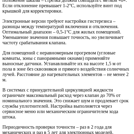
положение шкалы – стрелка должна совпадать с меткой «0».
Если отклонение превышает 1-2°C, используйте винт под
крышкой для корректировки.
Электронные версии требуют настройки гистерезиса –
разницы между температурой включения и отключения.
Оптимальный диапазон – 0,5-1°C для жилых помещений.
Уменьшение значения повышает точность, но увеличивает
частоту срабатывания клапана.
Для помещений с неравномерным прогревом (угловые
комнаты, зоны с панорамными окнами) применяйте
выносные датчики. Устанавливайте их на высоте 1,5 м от
пола в зоне без сквозняков и прямого воздействия солнечных
лучей. Расстояние до нагревательных элементов – не менее 2
м.
В системах с принудительной циркуляцией жидкости
ограничьте максимальный расход через клапан до 70% от
номинального значения. Это снижает шум и продлевает срок
службы уплотнителей. Настройка выполняется через
сервисное меню или механическим ограничителем хода
штока.
Периодичность проверки точности – раз в 2 года для
механических и раз в 5 лет для электронных моделей.