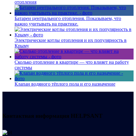
отопления
Батареи центрального отопления. Показываем, что
важно учитывать на практике.
Электрические котлы отопления и их популярность в
Крыму
Сколько отопление в квартире — что влияет на работу
системы
Клапан водяного тёплого пола и его назначение
Контактная информация
HELPSANT