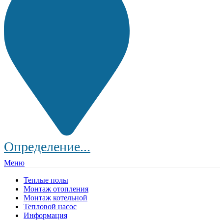
Определение...
Меню
Теплые полы
Монтаж отопления
Монтаж котельной
Тепловой насос
Информация