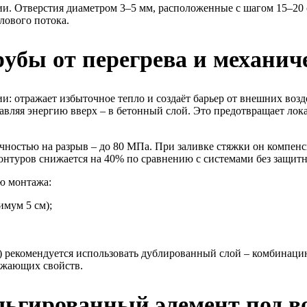
и. Отверстия диаметром 3–5 мм, расположенные с шагом 15–20 с
лового потока.
убы от перегрева и механич
 отражает избыточное тепло и создаёт барьер от внешних возде
вляя энергию вверх – в бетонный слой. Это предотвращает лок
чностью на разрыв – до 80 МПа. При заливке стяжки он компенс
нтуров снижается на 40% по сравнению с системами без защитн
ю монтажа:
мум 5 см);
C) рекомендуется использовать дублированный слой – комбинац
ажающих свойств.
ьгированный элемент под в