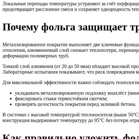
Локальные перепады температуры устраняют за счёт перфораци
предотвращает расслоение смеси и сохраняет однородность теп
Почему фольга защищает тр
Металлизированное покрытие выполняет две ключевые функции:
отопления, алюминиевый слой снижает теплопотери, перенапра
деформации полимерных труб.
Тонкий слой алюминия (от 20 до 50 мкм) обладает высокой про
Лабораторные испытания показывают, что риск повреждения ко
Для максимальной эффективности важно соблюдать технологи
укладывать металлизированную подложку внахлёст (мини
фиксировать стыки термостойким скотчем;
проверять целостность покрытия перед заливкой бетона.
В системах с высокой температурой теплоносителя (выше 50°
конструкция выдерживает температуру до 95°C без потери отр
Как правильно уложить фол