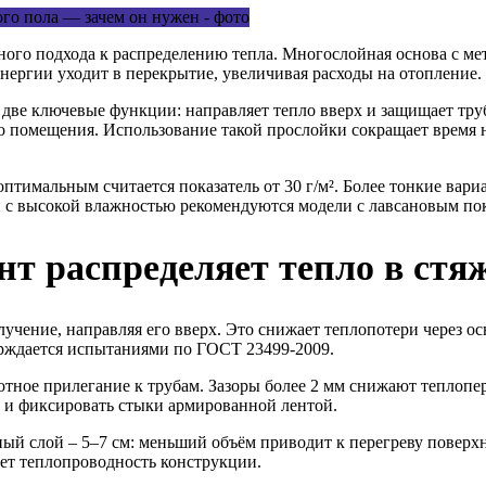
ного подхода к распределению тепла. Многослойная основа с м
энергии уходит в перекрытие, увеличивая расходы на отопление.
две ключевые функции: направляет тепло вверх и защищает тру
тво помещения. Использование такой прослойки сокращает время
птимальным считается показатель от 30 г/м². Более тонкие вар
 с высокой влажностью рекомендуются модели с лавсановым п
т распределяет тепло в стя
учение, направляя его вверх. Это снижает теплопотери через о
ерждается испытаниями по ГОСТ 23499-2009.
тное прилегание к трубам. Зазоры более 2 мм снижают теплопе
 и фиксировать стыки армированной лентой.
й слой – 5–7 см: меньший объём приводит к перегреву поверхн
ет теплопроводность конструкции.