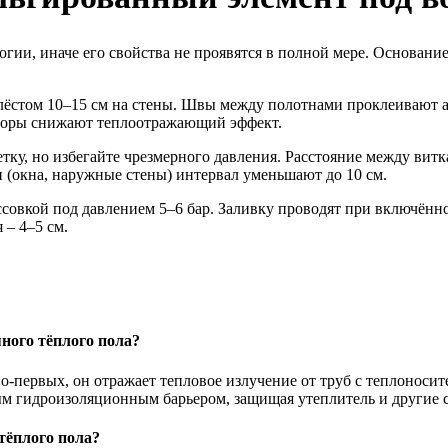
ии, иначе его свойства не проявятся в полной мере. Основание
лёстом 10–15 см на стены. Швы между полотнами проклеивают 
азоры снижают теплоотражающий эффект.
тку, но избегайте чрезмерного давления. Расстояние между вит
 (окна, наружные стены) интервал уменьшают до 10 см.
совкой под давлением 5–6 бар. Заливку проводят при включённ
 – 4–5 см.
ного тёплого пола?
ервых, он отражает тепловое излучение от труб с теплоносител
ым гидроизоляционным барьером, защищая утеплитель и другие 
тёплого пола?