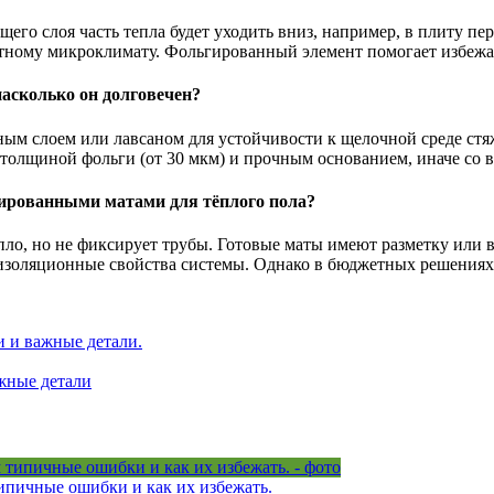
его слоя часть тепла будет уходить вниз, например, в плиту пе
тному микроклимату. Фольгированный элемент помогает избежат
насколько он долговечен?
м слоем или лавсаном для устойчивости к щелочной среде стя
 толщиной фольги (от 30 мкм) и прочным основанием, иначе со
гированными матами для тёплого пола?
епло, но не фиксирует трубы. Готовые маты имеют разметку или
оизоляционные свойства системы. Однако в бюджетных решениях
 и важные детали.
жные детали
ипичные ошибки и как их избежать.