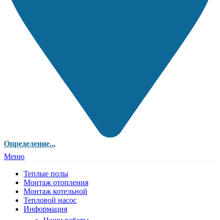
Определение...
Меню
Теплые полы
Монтаж отопления
Монтаж котельной
Тепловой насос
Информация