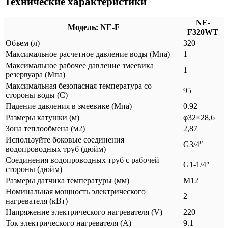
Технические характеристики
NE-
Модель: NE-F
F320WT
Объем (л)
320
Максимальное расчетное давление воды (Мпа)
1
Максимальное рабочее давление змеевика
1
резервуара (Мпа)
Максимальная безопасная температура со
95
стороны воды (С)
Падение давления в змеевике (Мпа)
0.92
Размеры катушки (м)
φ32×28,6
Зона теплообмена (м2)
2,87
Используйте боковые соединения
G3/4″
водопроводных труб (дюйм)
Соединения водопроводных труб с рабочей
G1-1/4″
стороны (дюйм)
Размеры датчика температуры (мм)
M12
Номинальная мощность электрического
2
нагревателя (кВт)
Напряжение электрического нагревателя (V)
220
Ток электрического нагревателя (А)
9.1