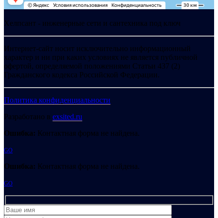
Хелпсант - инженерные сети и сантехника под ключ
Интернет-сайт носит исключительно информационный
характер и ни при каких условиях не является публичной
офертой, определяемой положениями Статьи 437 (2)
Гражданского кодекса Российской Федерации.
Политика конфиденциальности
Разработано в
exsited.ru
Ошибка:
Контактная форма не найдена.
GO
Ошибка:
Контактная форма не найдена.
GO