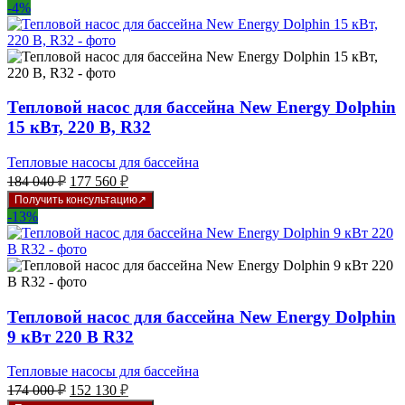
-4%
Тепловой насос для бассейна New Energy Dolphin
15 кВт, 220 В, R32
Тепловые насосы для бассейна
Первоначальная
Текущая
184 040
₽
177 560
₽
цена
цена:
Получить консультацию
составляла
177
-13%
184
560 ₽.
040 ₽.
Тепловой насос для бассейна New Energy Dolphin
9 кВт 220 В R32
Тепловые насосы для бассейна
Первоначальная
Текущая
174 000
₽
152 130
₽
цена
цена: