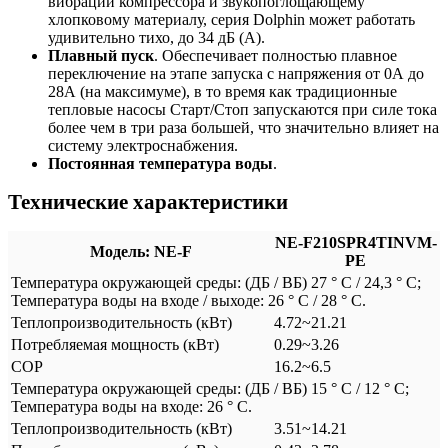
вибраций компрессора и звукопоглощающему
хлопковому материалу, серия Dolphin может работать
удивительно тихо, до 34 дБ (А).
Плавный пуск
. Обеспечивает полностью плавное
переключение на этапе запуска с напряжения от 0А до
28А (на максимуме), в то время как традиционные
тепловые насосы Старт/Стоп запускаются при силе тока
более чем в три раза большей, что значительно влияет на
систему электроснабжения.
Постоянная температура воды
.
Технические характеристики
NE-F210SPR4TINVM-
Модель: NE-F
PE
Температура окружающей среды: (ДБ / ВБ) 27 ° C / 24,3 ° C;
Температура воды на входе / выходе: 26 ° C / 28 ° C.
Теплопроизводительность (кВт)
4.72~21.21
Потребляемая мощность (кВт)
0.29~3.26
COP
16.2~6.5
Температура окружающей среды: (ДБ / ВБ) 15 ° C / 12 ° C;
Температура воды на входе: 26 ° C.
Теплопроизводительность (кВт)
3.51~14.21