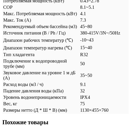
Потребляемая мощность (кВт)
0.43~2.78
COP
8.1~5.1
Mакс. Потребляемая мощность (кВт)
4.1
Mакс. Ток (А)
7.3
Рекомендуемый объем бассейна (м3)
45~80
Источник питания (В / Ph / Гц)
380-415V/3N~/50Hz
-10~43
Диапазон рабочих температур (℃)
15~40
Диапазон температур нагрева (℃)
Тип хладагента
R32
Подключение к водопроводной
50
трубе (мм)
Звуковое давление на уровне 1 м дБ
35~50
(А)
Расход воды (м3 / ч)
9.1
Падение давления воды (кПа)
32
Уровень водонепроницаемости
IPX4
Вес, кг
75
Размеры нетто (Д * Ш * В) (мм)
1130×455×760
Похожие товары