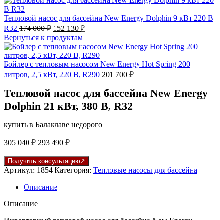
Тепловой насос для бассейна New Energy Dolphin 9 кВт 220 В
Первоначальная
Текущая
R32
174 000
₽
152 130
₽
цена
цена:
Вернуться к продуктам
составляла
152
174
130 ₽.
000 ₽.
Бойлер с тепловым насосом New Energy Hot Spring 200
литров, 2,5 кВт, 220 В, R290
201 700
₽
Тепловой насос для бассейна New Energy
Dolphin 21 кВт, 380 В, R32
купить в Балаклаве недорого
Первоначальная
Текущая
305 040
₽
293 490
₽
цена
цена:
составляла
293
Получить консультацию
305
490 ₽.
Артикул:
1854
Категория:
Тепловые насосы для бассейна
040 ₽.
Описание
Описание