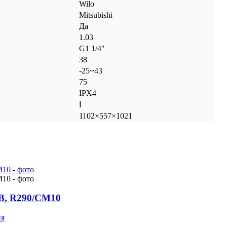
Wilo
Mitsubishi
Да
1.03
G1 1/4″
38
-25~43
75
IPX4
Ⅰ
1102×557×1021
 В, R290/CM10
ия