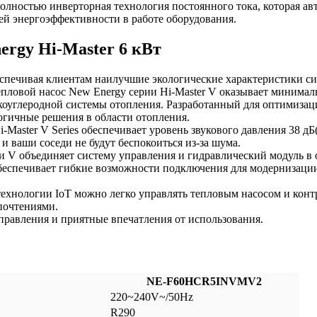
полностью инверторная технология постоянного тока, которая а
й энергоэффективности в работе оборудования.
ergy Hi-Master 6 кВт
еспечивая клиентам наилучшие экологические характеристики си
епловой насос New Energy серии Hi-Master V оказывает минималь
зкоуглеродной системы отопления. Разработанный для оптимизац
огичные решения в области отопления.
ster V Series обеспечивает уровень звукового давления 38 дБ(А
, и ваши соседи не будут беспокоиться из-за шума.
и V объединяет систему управления и гидравлический модуль в
беспечивает гибкие возможности подключения для модернизаци
хнологии IoT можно легко управлять тепловым насосом и контро
почтениями.
равления и приятные впечатления от использования.
NE-F60HCR5INVMV2
220~240V~/50Hz
R290