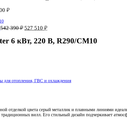
700
₽
Первоначальная
Текущая
542 390
₽
527 510
₽
0
цена
цена:
составляла
527
er 6 кВт, 220 В, R290/CM10
542
510 ₽.
390 ₽.
ы для отопления, ГВС и охлаждения
тной отделкой цвета серый металлик и плавными линиями идеал
традиционных вилл. Его стильный дизайн подчеркивает атмосфе