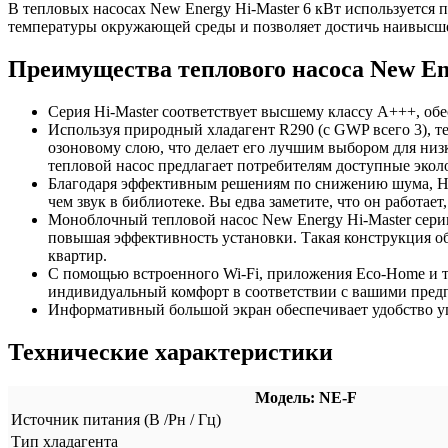
В тепловых насосах New Energy Hi-Master 6 кВт используется 
температуры окружающей среды и позволяет достичь наивысше
Преимущества теплового насоса New En
Серия Hi-Master соответствует высшему классу A+++, об
Используя природный хладагент R290 (с GWP всего 3), т
озоновому слою, что делает его лучшим выбором для ни
тепловой насос предлагает потребителям доступные экол
Благодаря эффективным решениям по снижению шума, Hi-Ma
чем звук в библиотеке. Вы едва заметите, что он работает
Моноблочный тепловой насос New Energy Hi-Master сери
повышая эффективность установки. Такая конструкция о
квартир.
С помощью встроенного Wi-Fi, приложения Eco-Home и те
индивидуальный комфорт в соответствии с вашими пред
Информативный большой экран обеспечивает удобство уп
Технические характеристики
Модель: NE-F
Источник питания (В /Рн / Гц)
Тип хладагента