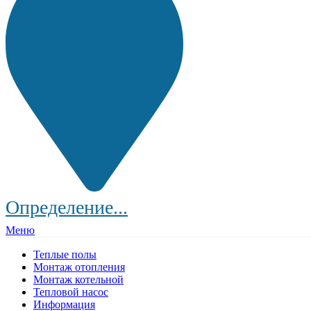
Определение...
Меню
Теплые полы
Монтаж отопления
Монтаж котельной
Тепловой насос
Информация