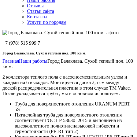
Наши работы
Отзывы
Статьи сайта
Контакты
Услуги по городам
+7 (978) 515 999 7
Город Балаклава. Сухой теплый пол. 100 кв м.
Главная
Наши работы
Город Балаклава. Сухой теплый пол. 100
кв м.
2 коллектора теплого пола с насосносмесительным узлом и
каждый на 6 выходов. Монтируется доска 2,5 см между
доской распределительная пластина в этом случае ТМ Valtec.
После укладывается труба , мы в основном используем:
Труба для поверхностного отопления URANUM PERT
5S
Пятислойная труба для поверхностного отопления
соответствует ГОСТ Р 53630–2015 и выполнена из
высокоплотного полиэтиленавысокой гибкости и
термостойкости (PE-RT тип 2)
Конструкция трубы: PE-RT тип II / EVOH / PE-RT тип II.