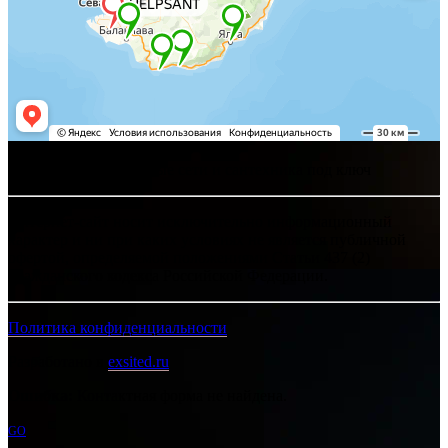
Хелпсант - инженерные сети и сантехника под ключ
Интернет-сайт носит исключительно информационный
характер и ни при каких условиях не является публичной
офертой, определяемой положениями Статьи 437 (2)
Гражданского кодекса Российской Федерации.
Политика конфиденциальности
Разработано в
exsited.ru
Ошибка:
Контактная форма не найдена.
GO