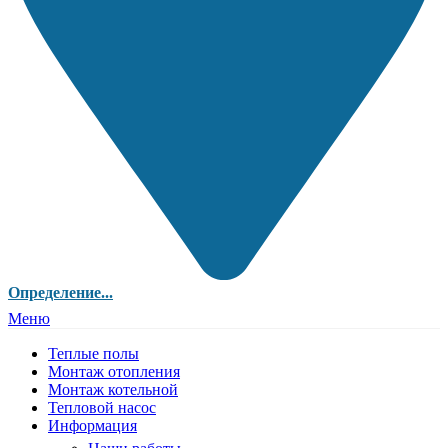
Определение...
Меню
Теплые полы
Монтаж отопления
Монтаж котельной
Тепловой насос
Информация