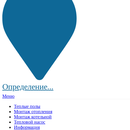
Определение...
Меню
Теплые полы
Монтаж отопления
Монтаж котельной
Тепловой насос
Информация