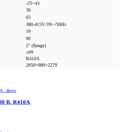
-25~43
36
65
380-415V/3N~/50Hz
18
90
2″ (flange)
≤69
R410A
2050×980×2270
80 В, R410A