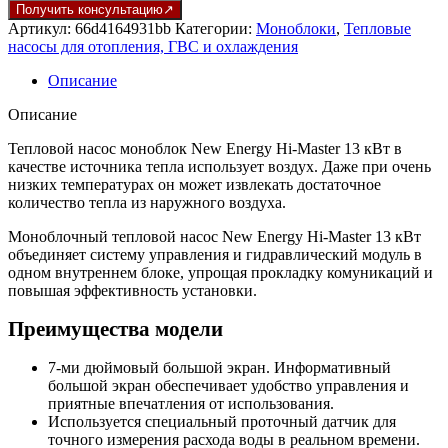
составляла
620
Получить консультацию
634
100 ₽.
Артикул:
66d4164931bb
Категории:
Моноблоки
,
Тепловые
500 ₽.
насосы для отопления, ГВС и охлаждения
Описание
Описание
Тепловой насос моноблок New Energy Hi-Master 13 кВт в
качестве источника тепла использует воздух. Даже при очень
низких температурах он может извлекать достаточное
количество тепла из наружного воздуха.
Моноблочный тепловой насос New Energy Hi-Master 13 кВт
объединяет систему управления и гидравлический модуль в
одном внутреннем блоке, упрощая прокладку комуникаций и
повышая эффективность установки.
Преимущества модели
7-ми дюймовый большой экран. Информативный
большой экран обеспечивает удобство управления и
приятные впечатления от использования.
Используется специальный проточный датчик для
точного измерения расхода воды в реальном времени.