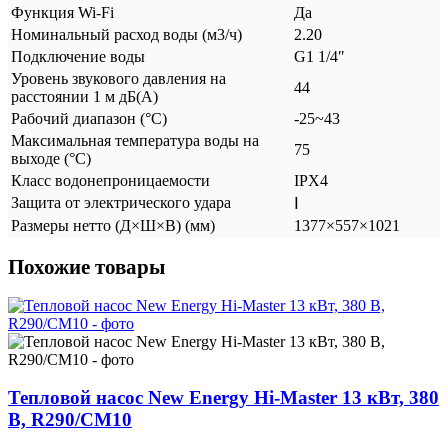
Функция Wi-Fi
Да
Номинальный расход воды (м3/ч)
2.20
Подключение воды
G1 1/4″
Уровень звукового давления на
44
расстоянии 1 м дБ(А)
Рабочий диапазон (°C)
-25~43
Максимальная температура воды на
75
выходе (°C)
Класс водонепроницаемости
IPX4
Защита от электрического удара
Ⅰ
Размеры нетто (Д×Ш×В) (мм)
1377×557×1021
Похожие товары
Тепловой насос New Energy Hi-Master 13 кВт, 380
В, R290/CM10