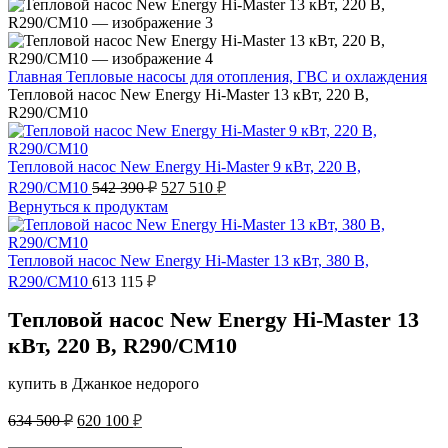
Главная
Тепловые насосы для отопления, ГВС и охлаждения
Тепловой насос New Energy Hi-Master 13 кВт, 220 В,
R290/CM10
Тепловой насос New Energy Hi-Master 9 кВт, 220 В,
Первоначальная
Текущая
R290/CM10
542 390
₽
527 510
₽
цена
цена:
Вернуться к продуктам
составляла
527
542
510 ₽.
390 ₽.
Тепловой насос New Energy Hi-Master 13 кВт, 380 В,
R290/CM10
613 115
₽
Тепловой насос New Energy Hi-Master 13
кВт, 220 В, R290/CM10
купить в Джанкое недорого
Первоначальная
Текущая
634 500
₽
620 100
₽
цена
цена: