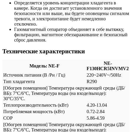
Определяется уровень концентрации хладагента в
камере. Когда он достигает установленного значения
безопасности или выше, вы будете оповещены сигналом
тревоги, и электропитание будет немедленно
отключено.
Газомагнитный сепаратор объединяет в себе вытяжку,
фильтрацию, магнитное обеззараживание и безопасный
сброс давления.
Технические характеристики
NE-
Модель: NE-F
F130HCR5INVMV2
Источник питания (В /Рн / Гц)
220~240V~/50Hz
Тип хладагента
R290
[Обогрев помещения] Температура окружающей среды (ДБ/
ВБ): 7°C/6°C, Температура воды (на входе/выходе):
30°C/35°C.
Теплопроизводительность (кВт)
4.20-13.04
Потребляемая мощность (кВт)
0.72-2.84
COP
5.86-4.59
[Обогрев помещения] Температура окружающей среды (ДБ/
ВБ): 7°C/6°C, Температура воды (на входе/выходе):