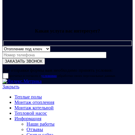
Какая услуга вас интересует?
Для отправки формы вам необходимо принять условия:
прочитал и согласен с
условиями
обработки своих персональных данных
Закрыть
Теплые полы
Монтаж отопления
Монтаж котельной
Тепловой насос
Информация
Наши работы
Отзывы
Статьи сайта