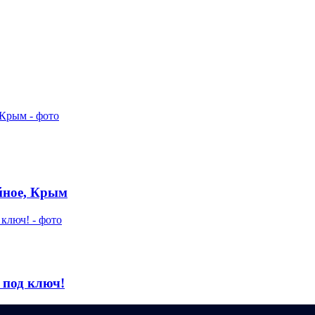
айное, Крым
 под ключ!