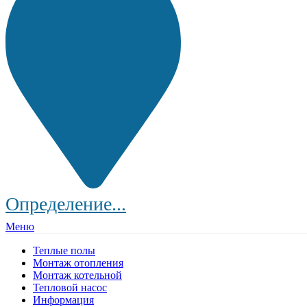
Определение...
Меню
Теплые полы
Монтаж отопления
Монтаж котельной
Тепловой насос
Информация