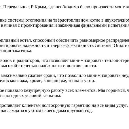
 Перевальное, Р Крым, где необходимо было произвести монтаж
овке системы отопления на твёрдотопливном котле в двухэтажн
 начиная с проектирования и заканчивая финальными испытания
пливный котёл, способный обеспечить равномерное распределен
рантировать надёжность и энергоэффективность системы. Опыт
ания заказчика.
одов и радиаторов, что позволяет минимизировать теплопотери
 высокой степенью надёжности и долговечности.
 максимально сжатые сроки, что позволило минимизировать неуд
едов монтажа, кроме, конечно же, тепла и уюта.
ое показало безупречную работу всех элементов. Мы гордимся, 
от погодных условий за окном.
доставляет клиентам долгосрочную гарантию на все виды услуг.
наслаждаться уютом своего дома круглый год.