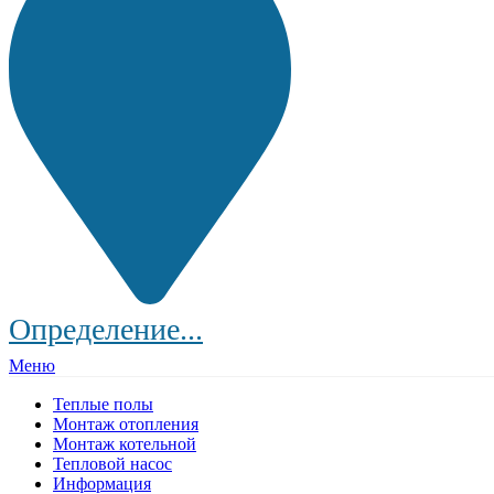
Определение...
Меню
Теплые полы
Монтаж отопления
Монтаж котельной
Тепловой насос
Информация