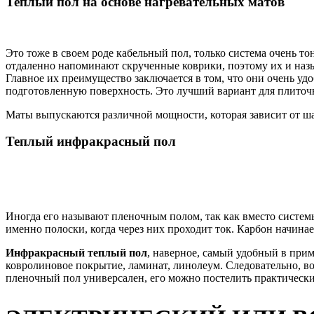
Теплый пол на основе нагревательных матов
Это тоже в своем роде кабельный пол, только система очень то
отдаленно напоминают скрученные коврики, поэтому их и наз
Главное их преимущество заключается в том, что они очень уд
подготовленную поверхность. Это лучший вариант для плиточн
Маты выпускаются различной мощности, которая зависит от ша
Теплый инфракрасный пол
Иногда его называют пленочным полом, так как вместо систем
именно полоски, когда через них проходит ток. Карбон начина
Инфракрасный теплый пол
, наверное, самый удобный в прим
ковролиновое покрытие, ламинат, линолеум. Следовательно, во-
пленочный пол универсален, его можно постелить практически