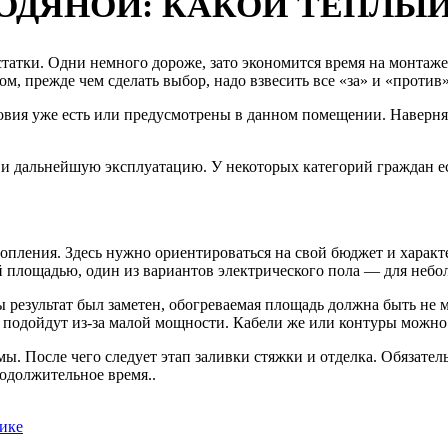
ОДЯНОЙ: КАКОЙ ТЕПЛЫЙ
татки. Одни немного дороже, зато экономится время на монтаже
, прежде чем сделать выбор, надо взвесить все «за» и «против»
ловия уже есть или предусмотрены в данном помещении. Наверня
и дальнейшую эксплуатацию. У некоторых категорий граждан ес
пления. Здесь нужно ориентироваться на свой бюджет и характе
й площадью, один из вариантов электрического пола — для неб
ы результат был заметен, обогреваемая площадь должна быть не 
 подойдут из-за малой мощности. Кабели же или контуры можно
ы. После чего следует этап заливки стяжки и отделка. Обязател
одолжительное время..
тике