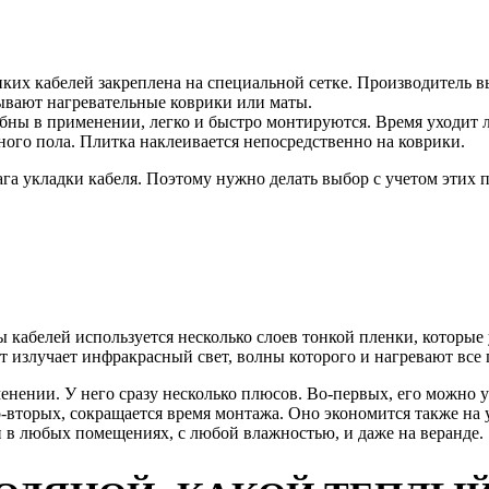
нких кабелей закреплена на специальной сетке. Производитель в
ывают нагревательные коврики или маты.
обны в применении, легко и быстро монтируются. Время уходит л
ого пола. Плитка наклеивается непосредственно на коврики.
га укладки кабеля. Поэтому нужно делать выбор с учетом этих 
ы кабелей используется несколько слоев тонкой пленки, которы
ет излучает инфракрасный свет, волны которого и нагревают все
енении. У него сразу несколько плюсов. Во-первых, его можно у
вторых, сокращается время монтажа. Оно экономится также на убо
 в любых помещениях, с любой влажностью, и даже на веранде.