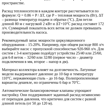
пространстве.
Расход теплоносителя в каждом контуре рассчитывается по
формуле: Q = 0.86 × P / ΔT, где P – тепловая мощность (Вт), ΔT
– разница температур подачи и обратки (°C). Для петли
длиной 80 м с нагрузкой 2 кВт и ΔT=10°C расход составит 172
л/ч. Суммарный показатель всех веток не должен превышать
производительность насоса.
Рекомендуемый запас мощности циркуляционного
оборудования – 15-20%. Например, при общем расходе 800 л/ч
выбирайте насос с пропускной способностью 920-960 л/ч. Для
систем с 3-4 контурами подойдут устройства 25/40 или 25/60,
для 6-8 веток – 32/60 или 32/80 (первое число – диаметр
подключения в мм, второе – напор в дм).
Материал коллектора влияет на долговечность. Латунные
модели выдерживают давление до 10 бар и температуру
110°C, нержавеющая сталь – до 16 бар. Полипропиленовые
варианты дешевле, но ограничены 6 бар и 70°C.
Автоматические балансировочные клапаны упрощают
настройку. Они поддерживают заданный расход независимо
от перепадов давления, что критично для систем с разной
длиной петель (от 50 до 120 м).