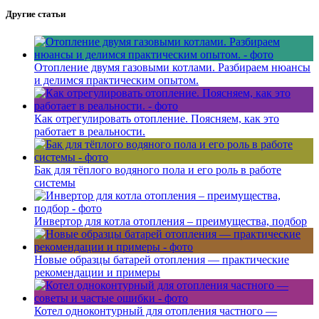
Другие статьи
Отопление двумя газовыми котлами. Разбираем нюансы
и делимся практическим опытом.
Как отрегулировать отопление. Поясняем, как это
работает в реальности.
Бак для тёплого водяного пола и его роль в работе
системы
Инвертор для котла отопления – преимущества, подбор
Новые образцы батарей отопления — практические
рекомендации и примеры
Котел одноконтурный для отопления частного —