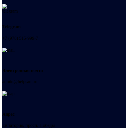
Telegram
+7 (978) 515-999-7
Электронная почта
admin@helpsant.ru
Адрес
Евпатория, просп. Победы