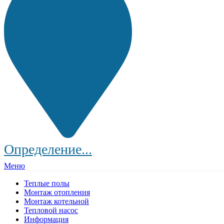
Определение...
Меню
Теплые полы
Монтаж отопления
Монтаж котельной
Тепловой насос
Информация