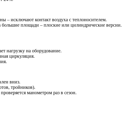
ны – исключают контакт воздуха с теплоносителем.
а большие площади – плоские или цилиндрические версии.
ет нагрузку на оборудование.
нная циркуляция.
ния.
влен вниз.
тов, тройников).
проверяется манометром раз в сезон.