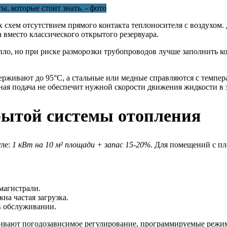
схем отсутствием прямого контакта теплоносителя с воздухом. 
 вместо классического открытого резервуара.
пло, но при риске разморозки трубопроводов лучше заполнить к
живают до 95°C, а стальные или медные справляются с темпер
ная подача не обеспечит нужной скорости движения жидкости в 
рытой системы отопления
уле:
1 кВт на 10 м² площади + запас 15-20%
. Для помещений с п
магистрали.
на частая загрузка.
в обслуживании.
ивают погодозависимое регулирование, программируемые режим