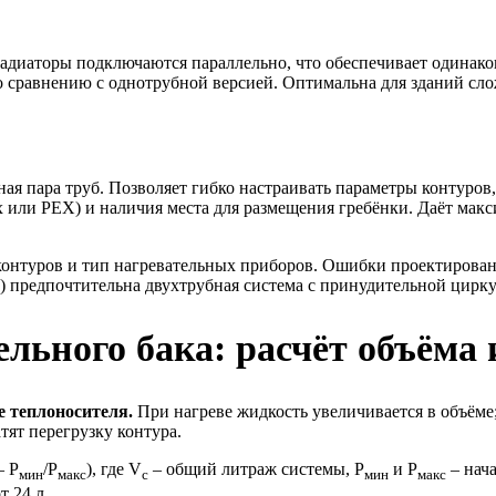
радиаторы подключаются параллельно, что обеспечивает одинако
о сравнению с однотрубной версией. Оптимальна для зданий сл
ая пара труб. Позволяет гибко настраивать параметры контуров,
или PEX) и наличия места для размещения гребёнки. Даёт макс
контуров и тип нагревательных приборов. Ошибки проектирован
м) предпочтительна двухтрубная система с принудительной цир
льного бака: расчёт объёма 
 теплоносителя.
При нагреве жидкость увеличивается в объёме;
ят перегрузку контура.
— P
/P
), где V
– общий литраж системы, P
и P
– нача
мин
макс
с
мин
макс
т 24 л.