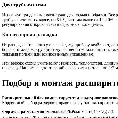
Двухтрубная схема
Использует раздельные магистрали для подачи и обратки. Все 
труб увеличивается вдвое, но КПД системы выше на 15–20% п
регулирования микроклимата в отдельных помещениях.
Коллекторная разводка
От распределительного узла к каждому прибору ведётся отдельн
большего метража труб (преимущественно металлопластиковых 
тёплыми полами или зонированным управлением.
При выборе схемы учитывают этажность, теплопотери, длину 
прогреву. Например, для строений с высокими потолками (>3 
Подбор и монтаж расширите
Расширительный бак компенсирует температурное давление
Корректный выбор размеров и правильная установка предотврат
Формула расчёта минимального объёма:
V = (0,15 · V
) / (1 
с
для контура на 120 л при параметрах 1,5/3 бар потребуется бак о