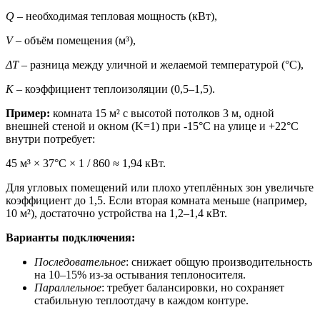
Q
– необходимая тепловая мощность (кВт),
V
– объём помещения (м³),
ΔT
– разница между уличной и желаемой температурой (°C),
K
– коэффициент теплоизоляции (0,5–1,5).
Пример:
комната 15 м² с высотой потолков 3 м, одной
внешней стеной и окном (K=1) при -15°C на улице и +22°C
внутри потребует:
45 м³ × 37°C × 1 / 860 ≈ 1,94 кВт.
Для угловых помещений или плохо утеплённых зон увеличьте
коэффициент до 1,5. Если вторая комната меньше (например,
10 м²), достаточно устройства на 1,2–1,4 кВт.
Варианты подключения:
Последовательное
: снижает общую производительность
на 10–15% из-за остывания теплоносителя.
Параллельное
: требует балансировки, но сохраняет
стабильную теплоотдачу в каждом контуре.