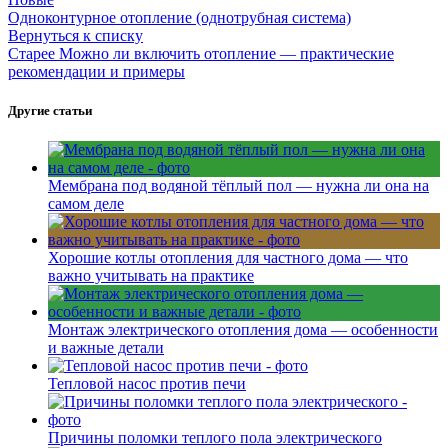
Одноконтурное отопление (однотрубная система)
Вернуться к списку
Старее
Можно ли включить отопление — практические
рекомендации и примеры
Другие статьи
Мембрана под водяной тёплый пол — нужна ли она на
самом деле
Хорошие котлы отопления для частного дома — что
важно учитывать на практике
Монтаж электрического отопления дома — особенности
и важные детали
Тепловой насос против печи
Причины поломки теплого пола электрического