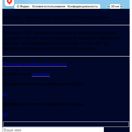
Хелпсант - инженерные сети и сантехника под ключ
Интернет-сайт носит исключительно информационный
характер и ни при каких условиях не является публичной
офертой, определяемой положениями Статьи 437 (2)
Гражданского кодекса Российской Федерации.
Политика конфиденциальности
Разработано в
exsited.ru
Ошибка:
Контактная форма не найдена.
GO
Ошибка:
Контактная форма не найдена.
GO