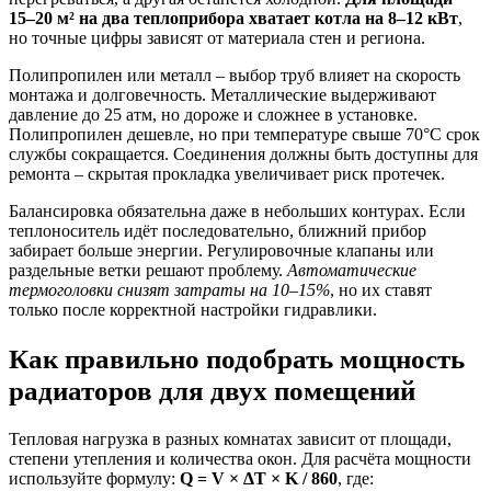
15–20 м² на два теплоприбора хватает котла на 8–12 кВт
,
но точные цифры зависят от материала стен и региона.
Полипропилен или металл – выбор труб влияет на скорость
монтажа и долговечность. Металлические выдерживают
давление до 25 атм, но дороже и сложнее в установке.
Полипропилен дешевле, но при температуре свыше 70°C срок
службы сокращается. Соединения должны быть доступны для
ремонта – скрытая прокладка увеличивает риск протечек.
Балансировка обязательна даже в небольших контурах. Если
теплоноситель идёт последовательно, ближний прибор
забирает больше энергии. Регулировочные клапаны или
раздельные ветки решают проблему.
Автоматические
термоголовки снизят затраты на 10–15%
, но их ставят
только после корректной настройки гидравлики.
Как правильно подобрать мощность
радиаторов для двух помещений
Тепловая нагрузка в разных комнатах зависит от площади,
степени утепления и количества окон. Для расчёта мощности
используйте формулу:
Q = V × ΔT × K / 860
, где: