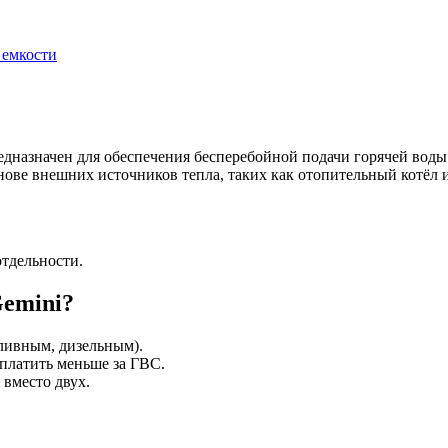
 емкости
едназначен для обеспечения бесперебойной подачи горячей вод
ове внешних источников тепла, таких как отопительный котёл и
отдельности.
Gemini?
ливным, дизельным).
платить меньше за ГВС.
 вместо двух.