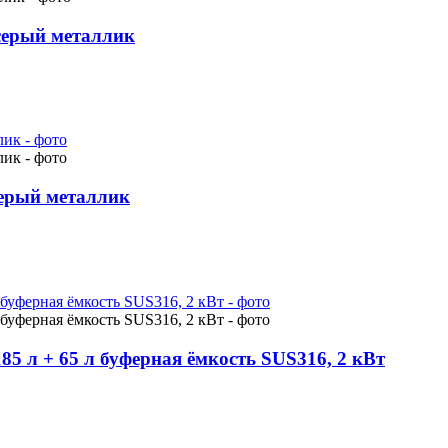
 серый металлик
серый металлик
85 л + 65 л буферная ёмкость SUS316, 2 кВт