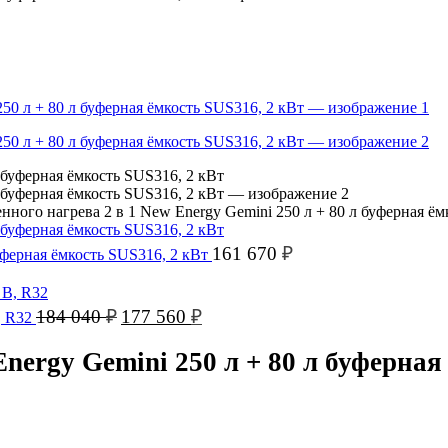
енного нагрева 2 в 1 New Energy Gemini 250 л + 80 л буферная ё
161 670
₽
буферная ёмкость SUS316, 2 кВт
Первоначальная
Текущая
184 040
₽
177 560
₽
, R32
цена
цена:
составляла
177
Energy Gemini 250 л + 80 л буферная
184
560 ₽.
040 ₽.