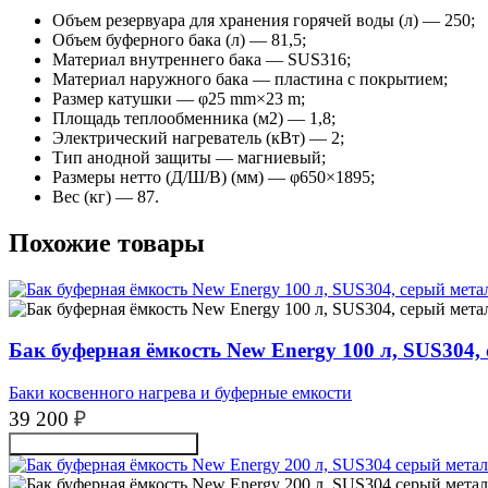
Объем резервуара для хранения горячей воды (л) — 250;
Объем буферного бака (л) — 81,5;
Материал внутреннего бака — SUS316;
Материал наружного бака — пластина с покрытием;
Размер катушки — φ25 mm×23 m;
Площадь теплообменника (м2) — 1,8;
Электрический нагреватель (кВт) — 2;
Тип анодной защиты — магниевый;
Размеры нетто (Д/Ш/В) (мм) — φ650×1895;
Вес (кг) — 87.
Похожие товары
Бак буферная ёмкость New Energy 100 л, SUS304,
Баки косвенного нагрева и буферные емкости
39 200
₽
Получить консультацию