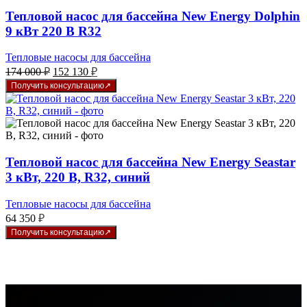
Тепловой насос для бассейна New Energy Dolphin
9 кВт 220 В R32
Тепловые насосы для бассейна
Первоначальная
Текущая
174 000
₽
152 130
₽
цена
цена:
Получить консультацию
составляла
152
174
130 ₽.
000 ₽.
Тепловой насос для бассейна New Energy Seastar
3 кВт, 220 В, R32, синий
Тепловые насосы для бассейна
64 350
₽
Получить консультацию