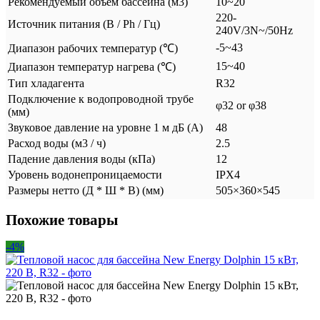
Рекомендуемый объем бассейна (м3)
10~20
220-
Источник питания (В / Ph / Гц)
240V/3N~/50Hz
-5~43
Диапазон рабочих температур (℃)
15~40
Диапазон температур нагрева (℃)
Тип хладагента
R32
Подключение к водопроводной трубе
φ32 or φ38
(мм)
Звуковое давление на уровне 1 м дБ (А)
48
Расход воды (м3 / ч)
2.5
Падение давления воды (кПа)
12
Уровень водонепроницаемости
IPX4
Размеры нетто (Д * Ш * В) (мм)
505×360×545
Похожие товары
-4%