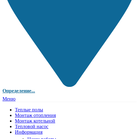
Определение...
Меню
Теплые полы
Монтаж отопления
Монтаж котельной
Тепловой насос
Информация