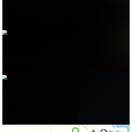
Telegram
+7 (978) 515-999-7
Электронная почта
admin@helpsant.ru
Адрес
Феодосия, ул. Володарского