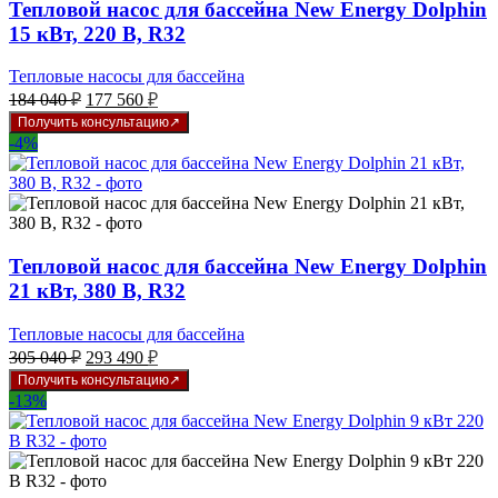
Тепловой насос для бассейна New Energy Dolphin
15 кВт, 220 В, R32
Тепловые насосы для бассейна
Первоначальная
Текущая
184 040
₽
177 560
₽
цена
цена:
Получить консультацию
составляла
177
-4%
184
560 ₽.
040 ₽.
Тепловой насос для бассейна New Energy Dolphin
21 кВт, 380 В, R32
Тепловые насосы для бассейна
Первоначальная
Текущая
305 040
₽
293 490
₽
цена
цена:
Получить консультацию
составляла
293
-13%
305
490 ₽.
040 ₽.