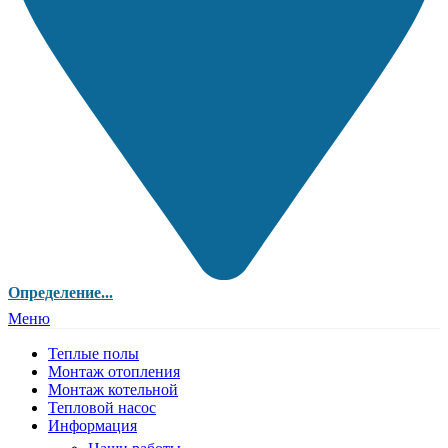
Определение...
Меню
Теплые полы
Монтаж отопления
Монтаж котельной
Тепловой насос
Информация