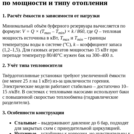
по мощности и типу отопления
1. Расчёт ёмкости в зависимости от нагрузки
Минимальный объём буферного резервуара вычисляется по
формуле:
V = Q × (T
– T
) × k / 860
, где
Q
– тепловая
max
min
мощность источника в кВт,
T
и
T
– границы
max
min
температуры воды в системе (°C),
k
– коэффициент запаса
(1,2–1,5). Для газовых агрегатов мощностью 15 кВт при
перепаде температур 80/40°С нужен бак на 300–400 л.
2. Учёт типа теплоносителя
Твёрдотопливные установки требуют увеличенной ёмкости
(не менее 25 л на 1 кВт) из-за цикличности горения.
Электрические модели работают стабильно – достаточно 10–
15 л/кВт. В системах с тепловыми насосами используют баки
с повышенной скоростью теплообмена (гидравлические
разделители).
3. Особенности конструкции
Стальные
– выдерживают давление до 6 бар, подходят
для закрытых схем с принудительной циркуляцией.
Чугунные
– устойчивы к коррозии, но чувствительны к