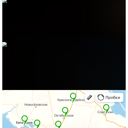
Электронная почта
admin@helpsant.ru
Адрес
пгт. Форос