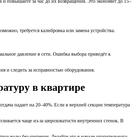
 и повышайте за час до их возвращения. Это экономит до 15–
озможно, требуется калибровка или замена устройства.
мальное давление в сети. Ошибка выбора приведёт к
ия и следить за исправностью оборудования.
атуру в квартире
оотдача падает на 20–40%. Если в верхней секции температура
пливается чаще из-за шероховатости внутренних стенок. В
труи воды без шипения. Делайте это в начале отопительного