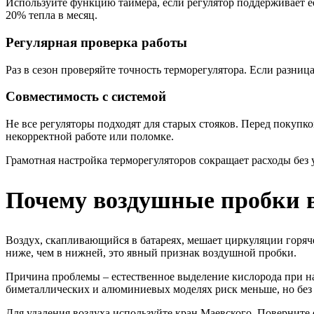
Используйте функцию таймера, если регулятор поддерживает её
20% тепла в месяц.
Регулярная проверка работы
Раз в сезон проверяйте точность терморегулятора. Если разни
Совместимость с системой
Не все регуляторы подходят для старых стояков. Перед покупк
некорректной работе или поломке.
Грамотная настройка терморегуляторов сокращает расходы без 
Почему воздушные пробки в
Воздух, скапливающийся в батареях, мешает циркуляции горячей
ниже, чем в нижней, это явный признак воздушной пробки.
Причина проблемы – естественное выделение кислорода при на
биметаллических и алюминиевых моделях риск меньше, но без 
Для удаления воздуха используйте кран Маевского. Поверните 