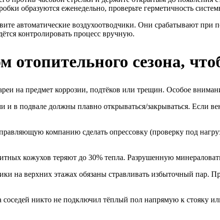
обки образуются еженедельно, проверьте герметичность системы 
вите автоматические воздухоотводчики. Они срабатывают при п
дётся контролировать процесс вручную.
м отопительного сезона, чт
реи на предмет коррозии, подтёков или трещин. Особое внимани
 и в подвале должны плавно открываться/закрываться. Если вен
управляющую компанию сделать опрессовку (проверку под нагр
щитных кожухов теряют до 30% тепла. Разрушенную минераловат
ки на верхних этажах обязаны стравливать избыточный пар. Пр
а соседей никто не подключил тёплый пол напрямую к стояку или