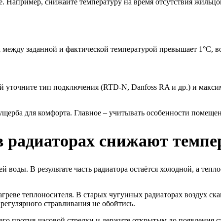
. Например, снижайте температуру на время отсутствия жильцов
ца между заданной и фактической температурой превышает 1°C, в
ой уточните тип подключения (RTD-N, Danfoss RA и др.) и макси
ущерба для комфорта. Главное – учитывать особенности помещен
 радиаторах снижают темпер
 воды. В результате часть радиатора остаётся холодной, а тепл
греве теплоносителя. В старых чугунных радиаторах воздух ска
регулярного стравливания не обойтись.
его против часовой стрелки и держите открытым до появления с