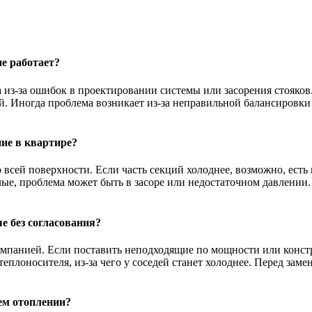
е работает?
а из-за ошибок в проектировании системы или засорения стояко
ой. Иногда проблема возникает из-за неправильной балансировки 
ние в квартире?
 всей поверхности. Если часть секций холоднее, возможно, есть
лые, проблема может быть в засоре или недостаточном давлении.
е без согласования?
компанией. Если поставить неподходящие по мощности или конст
еплоносителя, из-за чего у соседей станет холоднее. Перед зам
ем отоплении?