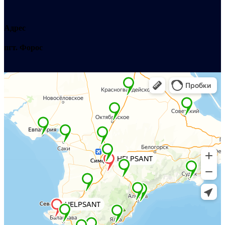
Адрес
пгт. Форос