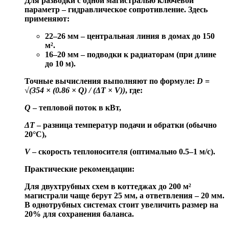
Для разводки с одной магистралью ключевой
параметр –
гидравлическое сопротивление
. Здесь
применяют:
22–26 мм
– центральная линия в домах до 150
м².
16–20 мм
– подводки к радиаторам (при длине
до 10 м).
Точные вычисления выполняют по формуле:
D =
√(354 × (0.86 × Q) / (ΔT × V))
, где:
Q
– тепловой поток в кВт,
ΔT
– разница температур подачи и обратки (обычно
20°C),
V
– скорость теплоносителя (оптимально 0.5–1 м/с).
Практические рекомендации:
Для двухтрубных схем в коттеджах до 200 м²
магистрали чаще берут 25 мм, а ответвления – 20 мм.
В однотрубных системах стоит увеличить размер на
20% для сохранения баланса.