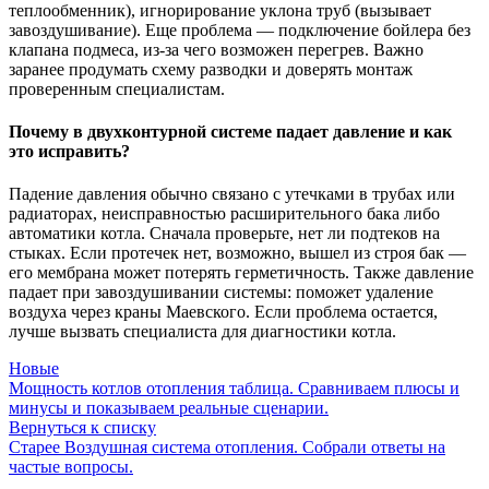
теплообменник), игнорирование уклона труб (вызывает
завоздушивание). Еще проблема — подключение бойлера без
клапана подмеса, из-за чего возможен перегрев. Важно
заранее продумать схему разводки и доверять монтаж
проверенным специалистам.
Почему в двухконтурной системе падает давление и как
это исправить?
Падение давления обычно связано с утечками в трубах или
радиаторах, неисправностью расширительного бака либо
автоматики котла. Сначала проверьте, нет ли подтеков на
стыках. Если протечек нет, возможно, вышел из строя бак —
его мембрана может потерять герметичность. Также давление
падает при завоздушивании системы: поможет удаление
воздуха через краны Маевского. Если проблема остается,
лучше вызвать специалиста для диагностики котла.
Новые
Мощность котлов отопления таблица. Сравниваем плюсы и
минусы и показываем реальные сценарии.
Вернуться к списку
Старее
Воздушная система отопления. Собрали ответы на
частые вопросы.