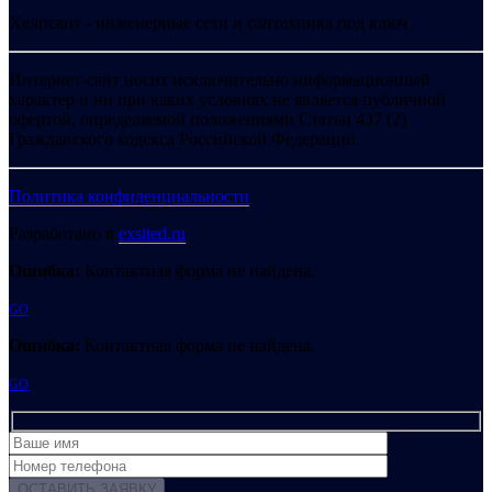
Хелпсант - инженерные сети и сантехника под ключ
Интернет-сайт носит исключительно информационный
характер и ни при каких условиях не является публичной
офертой, определяемой положениями Статьи 437 (2)
Гражданского кодекса Российской Федерации.
Политика конфиденциальности
Разработано в
exsited.ru
Ошибка:
Контактная форма не найдена.
GO
Ошибка:
Контактная форма не найдена.
GO