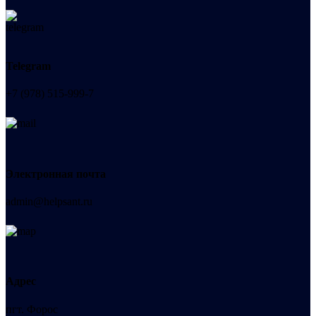
Telegram
+7 (978) 515-999-7
Электронная почта
admin@helpsant.ru
Адрес
пгт. Форос