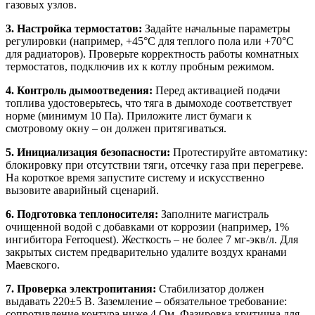
газовых узлов.
3. Настройка термостатов:
Задайте начальные параметры
регулировки (например, +45°C для теплого пола или +70°C
для радиаторов). Проверьте корректность работы комнатных
термостатов, подключив их к котлу пробным режимом.
4. Контроль дымоотведения:
Перед активацией подачи
топлива удостоверьтесь, что тяга в дымоходе соответствует
норме (минимум 10 Па). Приложите лист бумаги к
смотровому окну – он должен притягиваться.
5. Инициализация безопасности:
Протестируйте автоматику:
блокировку при отсутствии тяги, отсечку газа при перегреве.
На короткое время запустите систему и искусственно
вызовите аварийный сценарий.
6. Подготовка теплоносителя:
Заполните магистраль
очищенной водой с добавками от коррозии (например, 1%
ингибитора Ferroquest). Жесткость – не более 7 мг-экв/л. Для
закрытых систем предварительно удалите воздух кранами
Маевского.
7. Проверка электропитания:
Стабилизатор должен
выдавать 220±5 В. Заземление – обязательное требование:
сопротивление контура ниже 4 Ом. Фазировка критична для