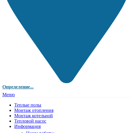
Определение...
Меню
Теплые полы
Монтаж отопления
Монтаж котельной
Тепловой насос
Информация