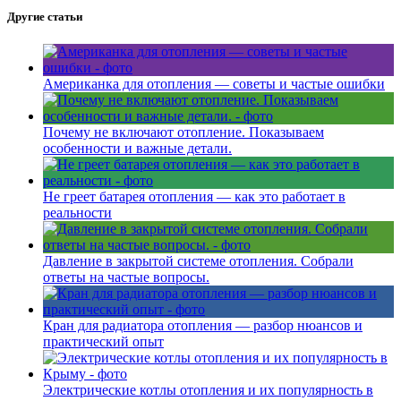
Другие статьи
Американка для отопления — советы и частые ошибки
Почему не включают отопление. Показываем
особенности и важные детали.
Не греет батарея отопления — как это работает в
реальности
Давление в закрытой системе отопления. Собрали
ответы на частые вопросы.
Кран для радиатора отопления — разбор нюансов и
практический опыт
Электрические котлы отопления и их популярность в