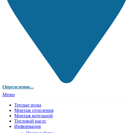
Определение...
Меню
Теплые полы
Монтаж отопления
Монтаж котельной
Тепловой насос
Информация