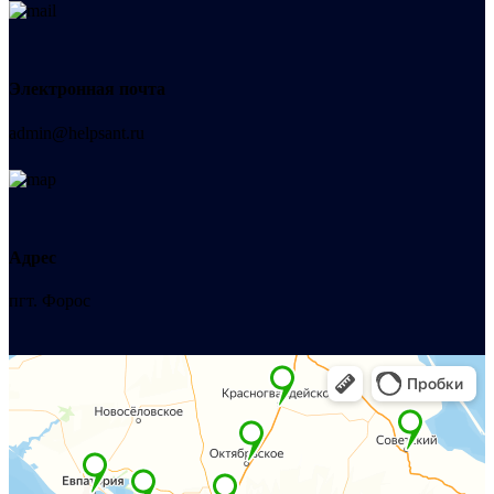
Электронная почта
admin@helpsant.ru
Адрес
пгт. Форос