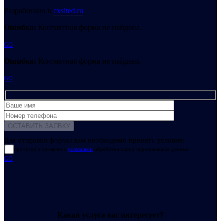
Разработано в
exsited.ru
Ошибка:
Контактная форма не найдена.
GO
Ошибка:
Контактная форма не найдена.
GO
Для отправки формы вам необходимо принять условия:
прочитал и согласен с
условиями
обработки своих персональных данных
GO
Какая услуга вас интересует?