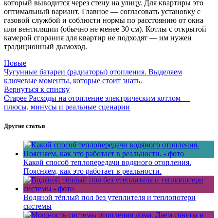
который выводится через стену на улицу. Для квартиры это
оптимальный вариант. Главное — согласовать установку с
газовой службой и соблюсти нормы по расстоянию от окна
или вентиляции (обычно не менее 30 см). Котлы с открытой
камерой сгорания для квартир не подходят — им нужен
традиционный дымоход.
Новые
Чугунные батареи (радиаторы) отопления. Выделяем
ключевые моменты, которые стоит знать.
Вернуться к списку
Старее
Расходы на отопление электрическим котлом —
плюсы, минусы и реальные сценарии
Другие статьи
Какой способ теплопередачи водяного отопления.
Поясняем, как это работает в реальности.
Водяной тёплый пол без утеплителя и теплопотери
системы