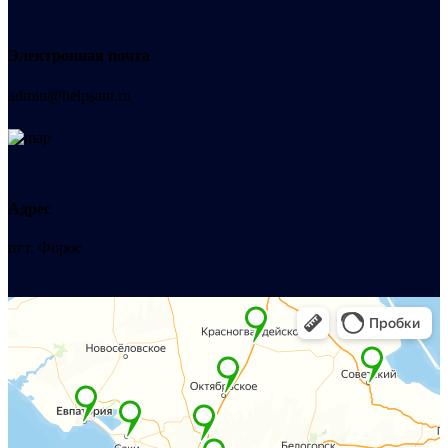
Электронная почта
admin@helpsant.ru
Адрес
пгт. Форос