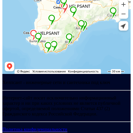
Хелпсант - инженерные сети и сантехника под ключ
Интернет-сайт носит исключительно информационный
характер и ни при каких условиях не является публичной
офертой, определяемой положениями Статьи 437 (2)
Гражданского кодекса Российской Федерации.
Политика конфиденциальности