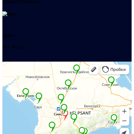
admin@helpsant.ru
Адрес
пгт. Форос