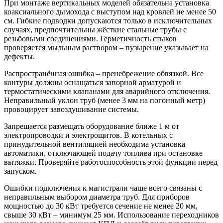
При монтаже вертикальных моделей обязательна установка
коаксиального дымохода с выступом над кровлей не менее 50
см. Гибкие подводки допускаются только в исключительных
случаях, предпочтительны жёсткие стальные трубы с
резьбовыми соединениями. Герметичность стыков
проверяется мыльным раствором – пузырение указывает на
дефекты.
Распространённая ошибка – пренебрежение обвязкой. Все
контуры должны оснащаться запорной арматурой и
термостатическими клапанами для аварийного отключения.
Неправильный уклон труб (менее 3 мм на погонный метр)
провоцирует завоздушивание системы.
Запрещается размещать оборудование ближе 1 м от
электропроводки и электрощитов. В котельных с
принудительной вентиляцией необходима установка
автоматики, отключающей подачу топлива при остановке
вытяжки. Проверяйте работоспособность этой функции перед
запуском.
Ошибки подключения к магистрали чаще всего связаны с
неправильным выбором диаметра труб. Для приборов
мощностью до 30 кВт требуется сечение не менее 20 мм,
свыше 30 кВт – минимум 25 мм. Использование переходников