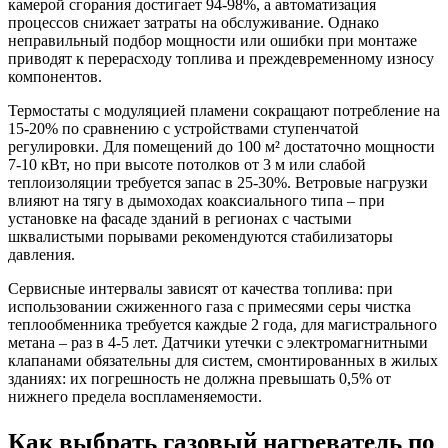
камерой сгорания достигает 94-98%, а автоматизация
процессов снижает затраты на обслуживание. Однако
неправильный подбор мощности или ошибки при монтаже
приводят к перерасходу топлива и преждевременному износу
компонентов.
Термостаты с модуляцией пламени сокращают потребление на
15-20% по сравнению с устройствами ступенчатой
регулировки. Для помещений до 100 м² достаточно мощности
7-10 кВт, но при высоте потолков от 3 м или слабой
теплоизоляции требуется запас в 25-30%. Ветровые нагрузки
влияют на тягу в дымоходах коаксиального типа – при
установке на фасаде зданий в регионах с частыми
шквалистыми порывами рекомендуются стабилизаторы
давления.
Сервисные интервалы зависят от качества топлива: при
использовании сжиженного газа с примесями серы чистка
теплообменника требуется каждые 2 года, для магистрального
метана – раз в 4-5 лет. Датчики утечки с электромагнитными
клапанами обязательны для систем, смонтированных в жилых
зданиях: их погрешность не должна превышать 0,5% от
нижнего предела воспламеняемости.
Как выбрать газовый нагреватель по