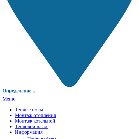
Определение...
Меню
Теплые полы
Монтаж отопления
Монтаж котельной
Тепловой насос
Информация