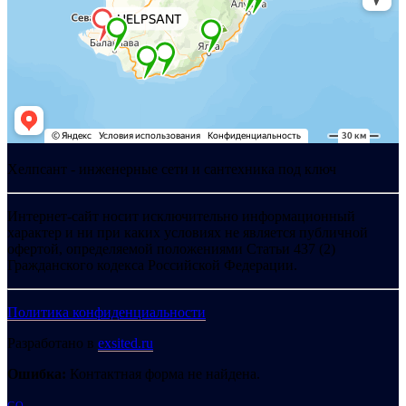
Хелпсант - инженерные сети и сантехника под ключ
Интернет-сайт носит исключительно информационный
характер и ни при каких условиях не является публичной
офертой, определяемой положениями Статьи 437 (2)
Гражданского кодекса Российской Федерации.
Политика конфиденциальности
Разработано в
exsited.ru
Ошибка:
Контактная форма не найдена.