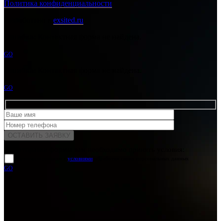
Политика конфиденциальности
Разработано в
exsited.ru
Ошибка:
Контактная форма не найдена.
GO
Ошибка:
Контактная форма не найдена.
GO
Для отправки формы вам необходимо принять условия:
прочитал и согласен с
условиями
обработки своих персональных данных
GO