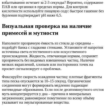
взбалтывании исчезает за 2-3 секунды? Вероятно, содержание
ПАВ или органики в пределах нормы. Для контроля
кислотности используйте пищевую соду: быстрое гашение без
бурления подтверждает pH ниже 6,5.
Визуальная проверка на наличие
примесей и мутности
Наполните прозрачную ёмкость из стекла до середины –
подойдёт банка с гладкими стенками. Установите её напротив
источника света естественного или искусственного
происхождения. Жидкость, отвечающая нормам, сохраняет
прозрачность без видимых взвешенных частиц. Наличие
мелких вкраплений, хлопьев или посторонних точек на
просвет сигнализирует о проблемах.
Фиксируйте скорость осаждения частиц: плотные фрагменты
типа песка опускаются за 10–15 секунд. Органические
соединения могут формировать медленно падающие
нитевидные образования. Если после десятиминутного отстоя
муть концентрируется у дна – причина в минеральных
загрязнениях; равномерное помутнение по всему объёму
указывает на эмульгированные вещества.