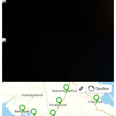
Электронная почта
admin@helpsant.ru
Адрес
пгт. Форос