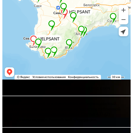
Хелпсант - инженерные сети и сантехника под ключ
Интернет-сайт носит исключительно информационный
характер и ни при каких условиях не является публичной
офертой, определяемой положениями Статьи 437 (2)
Гражданского кодекса Российской Федерации.