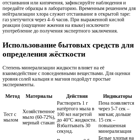
отстаивания или кипячения, зафиксируйте наблюдения и
передайте образцы в лабораторию. Временным решением для
нейтрализации хлора служит отстаивание в открытой таре:
газ улетучится через 4–6 часов. При выраженной кислой
реакции (ощущение жжения на языке) исключите
употребление до получения экспертного заключения.
Использование бытовых средств для
определения жёсткости
Степень минерализации жидкости влияет на её
взаимодействие с повседневными веществами. Для оценки
уровня солей кальция и магния подойдут простые
эксперименты.
Метод
Материалы
Действия
Индикаторы
Растворить 1 г
Пена появляется
натёртого мыла в
через 5-7 сек –
Хозяйственное
Тест с
100 мл нагретой
мягкая; дольше
мыло (60-72%),
мылом
до 40°C жидкости.
15 сек –
мерный стакан
Взбалтывать 30
повышенная
секунд.
минерализация
Белые хлопья на