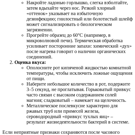
Накройте ладонью горлышко, слегка взболтайте,
затем вдыхайте через нос. Резкий хлорный
«оттенок» указывает на избыточную
дезинфекцию; гнилостный или болотистый шлейф
может сигнализировать о биологическом
загрязнении.
Прогрейте образец до 60°C (например, в
микроволновой печи). Термическая обработка
усиливает посторонние запахи: химический «дух»
после нагрева говорит о наличии органических
соединений.
Оценка вкуса:
Ополосните рот кипяченой жидкостью комнатной
температуры, чтобы исключить ложные ощущения
от пищи.
Наберите небольшое количество в рот, подержите
3–5 секунд, не проглатывая. Горьковатый привкус
часто связан с высоким содержанием солей
магния; сладковатый – намекает на щелочность.
Металлическое послевкусие характерно для
ржавых труб или примесей железа,
сероводородный «привкус тухлых яиц» –
результат жизнедеятельности бактерий в системе.
Если неприятные признаки сохраняются после часового