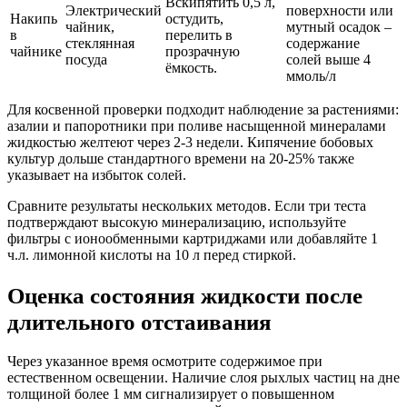
Вскипятить 0,5 л,
Электрический
поверхности или
Накипь
остудить,
чайник,
мутный осадок –
в
перелить в
стеклянная
содержание
чайнике
прозрачную
посуда
солей выше 4
ёмкость.
ммоль/л
Для косвенной проверки подходит наблюдение за растениями:
азалии и папоротники при поливе насыщенной минералами
жидкостью желтеют через 2-3 недели. Кипячение бобовых
культур дольше стандартного времени на 20-25% также
указывает на избыток солей.
Сравните результаты нескольких методов. Если три теста
подтверждают высокую минерализацию, используйте
фильтры с ионообменными картриджами или добавляйте 1
ч.л. лимонной кислоты на 10 л перед стиркой.
Оценка состояния жидкости после
длительного отстаивания
Через указанное время осмотрите содержимое при
естественном освещении. Наличие слоя рыхлых частиц на дне
толщиной более 1 мм сигнализирует о повышенном