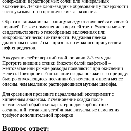
содержании нерастворимых солей или минеральных
включений. Лёгкие хлопьевидные образования у поверхности
часто указывают на органические загрязнения.
Обратите внимание на границу между отстоявшейся и свежей
порцией. Резкое помутнение в верхней трети ёмкости может
свидетельствовать о газообразных включениях или
микробиологической активности. Радужная плёнка
диаметром свыше 2 см – признак возможного присутствия
нефтепродуктов.
Аккуратно слейте верхний слой, оставив 2–3 см у дна.
Протрите внешние стенки ёмкости белой салфеткой –
желтоватые или рыжие разводы появляются при окислении
железа. Повторное взбалтывание осадка покажет его природу:
быстро опускающиеся песчинки без изменения цвета менее
опасны, чем медленно растворяющиеся мутные шлейфы.
Для сравнения проведите параллельный эксперимент с
кипячёным аналогом. Исчезновение осадка после
термической обработки характерно для карбонатных
соединений, тогда как устойчивые визуальные изменения
требуют дополнительной проверки.
Вопрос-ответ: