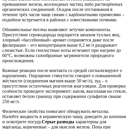
превышение железа, коллоидных частиц либо растворённых
органических соединений. Осадок после отстаивания в
течение трёх часов чаще связан с карбонатными примесями –
подобное встречается в районах с известковыми почвами.
Обонятельные тесты
выявляют летучие компоненты.
Присутствие сероводорода ощущается запахом тухлых яиц,
хлорный «бассейновый» аромат сохраняется даже после
фильтрации – его концентрация выше 0,2 мг/л раздражает
слизистые. Если гнилостные ноты исчезают при нагреве до
60°C, возможны газообразные загрязнители природного
происхождения.
Кожные реакции после контакта со средой сигнализируют о
нарушениях. Ощущение стянутости говорит о повышенной
жёсткости (соединения магния выше 50 мг/л), зуд – о
присутствии остаточных реагентов коагуляции. Для проверки
солёности проведите эксперимент: капля, высохшая на стекле,
оставляет белую границу при содержании сульфатов свыше
250 мг/л.
Физические свойства помогают обнаружить металлы.
Налейте жидкость в керамическую чашу, доведите до кипения
и осмотрите посуду.
Серые разводы
характерны для
марганца, коричневые – для окислов железа. Пена при