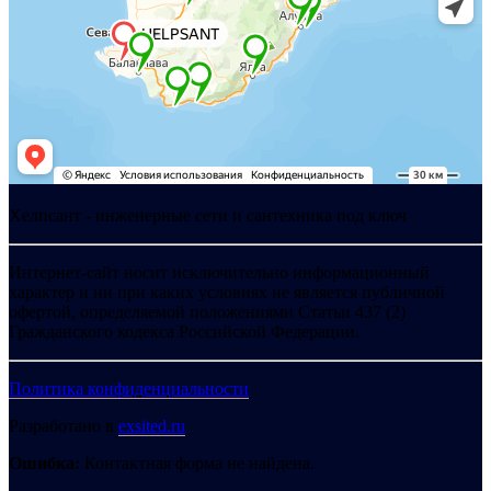
Хелпсант - инженерные сети и сантехника под ключ
Интернет-сайт носит исключительно информационный
характер и ни при каких условиях не является публичной
офертой, определяемой положениями Статьи 437 (2)
Гражданского кодекса Российской Федерации.
Политика конфиденциальности
Разработано в
exsited.ru
Ошибка:
Контактная форма не найдена.