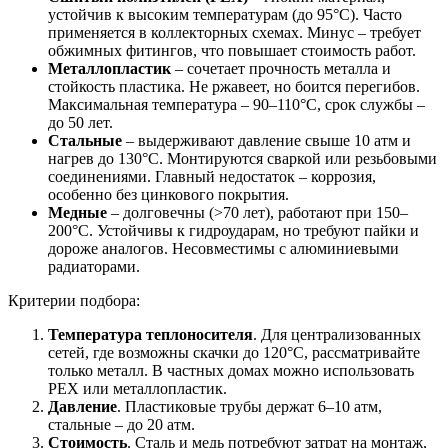
устойчив к высоким температурам (до 95°C). Часто
применяется в коллекторных схемах. Минус – требует
обжимных фитингов, что повышает стоимость работ.
Металлопластик
– сочетает прочность металла и
стойкость пластика. Не ржавеет, но боится перегибов.
Максимальная температура – 90–110°C, срок службы –
до 50 лет.
Стальные
– выдерживают давление свыше 10 атм и
нагрев до 130°C. Монтируются сваркой или резьбовыми
соединениями. Главный недостаток – коррозия,
особенно без цинкового покрытия.
Медные
– долговечны (>70 лет), работают при 150–
200°C. Устойчивы к гидроударам, но требуют пайки и
дороже аналогов. Несовместимы с алюминиевыми
радиаторами.
Критерии подбора:
Температура теплоносителя
. Для централизованных
сетей, где возможны скачки до 120°C, рассматривайте
только металл. В частных домах можно использовать
PEX или металлопластик.
Давление
. Пластиковые трубы держат 6–10 атм,
стальные – до 20 атм.
Стоимость
. Сталь и медь потребуют затрат на монтаж,