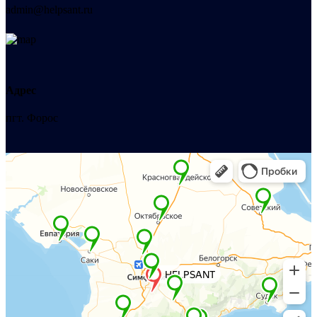
admin@helpsant.ru
Адрес
пгт. Форос