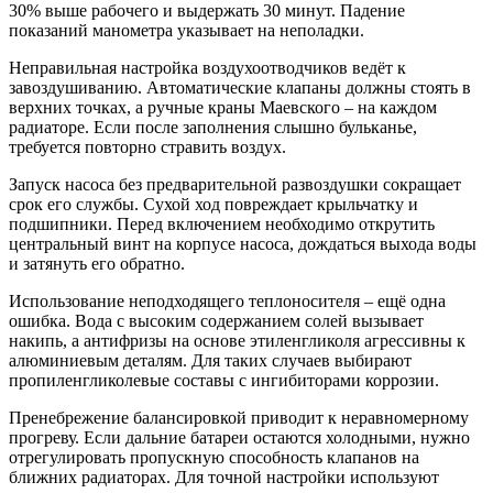
30% выше рабочего и выдержать 30 минут. Падение
показаний манометра указывает на неполадки.
Неправильная настройка воздухоотводчиков ведёт к
завоздушиванию. Автоматические клапаны должны стоять в
верхних точках, а ручные краны Маевского – на каждом
радиаторе. Если после заполнения слышно бульканье,
требуется повторно стравить воздух.
Запуск насоса без предварительной развоздушки сокращает
срок его службы. Сухой ход повреждает крыльчатку и
подшипники. Перед включением необходимо открутить
центральный винт на корпусе насоса, дождаться выхода воды
и затянуть его обратно.
Использование неподходящего теплоносителя – ещё одна
ошибка. Вода с высоким содержанием солей вызывает
накипь, а антифризы на основе этиленгликоля агрессивны к
алюминиевым деталям. Для таких случаев выбирают
пропиленгликолевые составы с ингибиторами коррозии.
Пренебрежение балансировкой приводит к неравномерному
прогреву. Если дальние батареи остаются холодными, нужно
отрегулировать пропускную способность клапанов на
ближних радиаторах. Для точной настройки используют